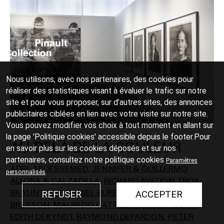
Nous utilisons, avec nos partenaires, des cookies pour
réaliser des statistiques visant à évaluer le trafic sur notre
site et pour vous proposer, sur d’autres sites, des annonces
publicitaires ciblées en lien avec votre visite sur notre site.
Vous pouvez modifier vos choix à tout moment en allant sur
la page 'Politique cookies' accessible depuis le footer.Pour
AU-DELÀ DE LA COULEUR
en savoir plus sur les cookies déposés et sur nos
partenaires, consultez notre
politique cookies
Paramètres
ADEL ABDESSEMED
JENNIFER & GUILLERMO
personnalisés
ALLORA & CALZADILLA
RICHARD AVEDON
TROY
BRAUNTUCH
DANIEL BUREN
HENRI CARTIER-
REFUSER
ACCEPTER
BRESSON
MAURIZIO CATTELAN
TACITA DEAN
EDITH DEKYNDT
RAYMOND DEPARDON
PETER