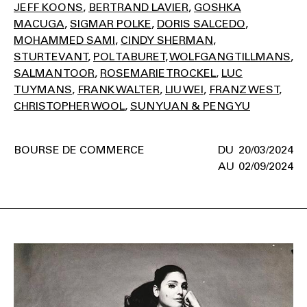
JEFF KOONS
BERTRAND LAVIER
GOSHKA
MACUGA
SIGMAR POLKE
DORIS SALCEDO
MOHAMMED SAMI
CINDY SHERMAN
STURTEVANT
POL TABURET
WOLFGANG TILLMANS
SALMAN TOOR
ROSEMARIE TROCKEL
LUC
TUYMANS
FRANK WALTER
LIU WEI
FRANZ WEST
CHRISTOPHER WOOL
SUN YUAN & PENG YU
BOURSE DE COMMERCE
20/03/2024
02/09/2024