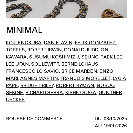
MINIMAL
KOJI ENOKURA
DAN FLAVIN
FELIX GONZALEZ-
TORRES
ROBERT IRWIN
DONALD JUDD
ON
KAWARA
SUSUMU KOSHIMIZU
SEUNG-TAEK LEE
LEE UFAN
SOL LEWITT
BERND LOHAUS
FRANCESCO LO SAVIO
BRICE MARDEN
ENZO
MARI
AGNES MARTIN
FRANÇOIS MORELLET
LYGIA
PAPE
BRIDGET RILEY
ROBERT RYMAN
NOBUO
SEKINE
RICHARD SERRA
KISHIO SUGA
GÜNTHER
UECKER
BOURSE DE COMMERCE
08/10/2025
19/01/2026