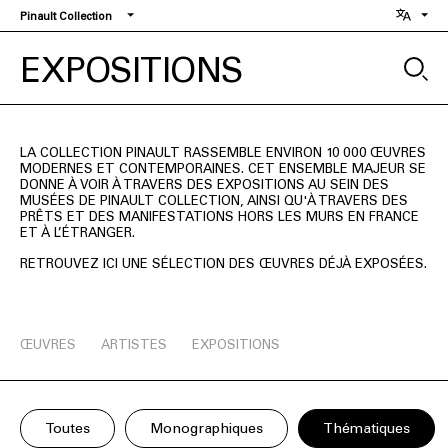
Aller
Pinault Collection
au
contenu
EXPOSITIONS
principal
LA COLLECTION PINAULT RASSEMBLE ENVIRON 10 000 ŒUVRES
MODERNES ET CONTEMPORAINES. CET ENSEMBLE MAJEUR SE
DONNE À VOIR À TRAVERS DES EXPOSITIONS AU SEIN DES
MUSÉES DE PINAULT COLLECTION, AINSI QU'À TRAVERS DES
PRÊTS ET DES MANIFESTATIONS HORS LES MURS EN FRANCE
ET À L’ÉTRANGER.
RETROUVEZ ICI UNE SÉLECTION DES ŒUVRES DÉJÀ EXPOSÉES.
ŒUVRES
ARTISTES
EXPOSITIONS
Toutes
Monographiques
Thématiques