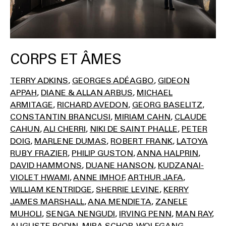
CORPS ET ÂMES
TERRY ADKINS
GEORGES ADÉAGBO
GIDEON
APPAH
DIANE & ALLAN ARBUS
MICHAEL
ARMITAGE
RICHARD AVEDON
GEORG BASELITZ
CONSTANTIN BRANCUSI
MIRIAM CAHN
CLAUDE
CAHUN
ALI CHERRI
NIKI DE SAINT PHALLE
PETER
DOIG
MARLENE DUMAS
ROBERT FRANK
LATOYA
RUBY FRAZIER
PHILIP GUSTON
ANNA HALPRIN
DAVID HAMMONS
DUANE HANSON
KUDZANAI-
VIOLET HWAMI
ANNE IMHOF
ARTHUR JAFA
WILLIAM KENTRIDGE
SHERRIE LEVINE
KERRY
JAMES MARSHALL
ANA MENDIETA
ZANELE
MUHOLI
SENGA NENGUDI
IRVING PENN
MAN RAY
AUGUSTE RODIN
MIRA SCHOR
WOLFGANG