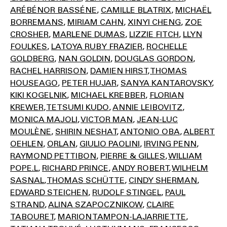
ARÉBÉNOR BASSÉNE
CAMILLE BLATRIX
MICHAËL
BORREMANS
MIRIAM CAHN
XINYI CHENG
ZOE
CROSHER
MARLENE DUMAS
LIZZIE FITCH
LLYN
FOULKES
LATOYA RUBY FRAZIER
ROCHELLE
GOLDBERG
NAN GOLDIN
DOUGLAS GORDON
RACHEL HARRISON
DAMIEN HIRST
THOMAS
HOUSEAGO
PETER HUJAR
SANYA KANTAROVSKY
KIKI KOGELNIK
MICHAEL KREBBER
FLORIAN
KREWER
TETSUMI KUDO
ANNIE LEIBOVITZ
MONICA MAJOLI
VICTOR MAN
JEAN-LUC
MOULÈNE
SHIRIN NESHAT
ANTONIO OBA
ALBERT
OEHLEN
ORLAN
GIULIO PAOLINI
IRVING PENN
RAYMOND PETTIBON
PIERRE & GILLES
WILLIAM
POPE.L
RICHARD PRINCE
ANDY ROBERT
WILHELM
SASNAL
THOMAS SCHÜTTE
CINDY SHERMAN
EDWARD STEICHEN
RUDOLF STINGEL
PAUL
STRAND
ALINA SZAPOCZNIKOW
CLAIRE
TABOURET
MARION TAMPON-LAJARRIETTE