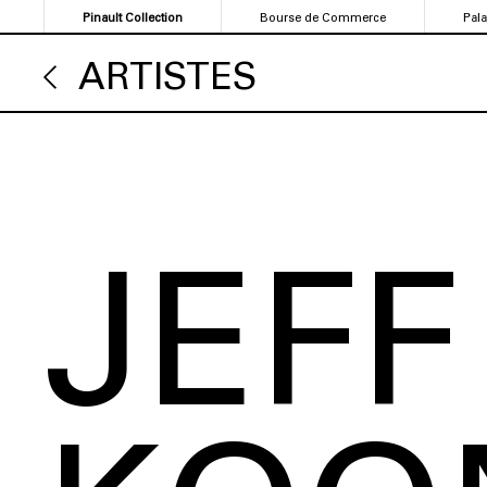
Aller
Pinault Collection
Bourse de Commerce
Pal
au
contenu
ARTISTES
principal
JEFF