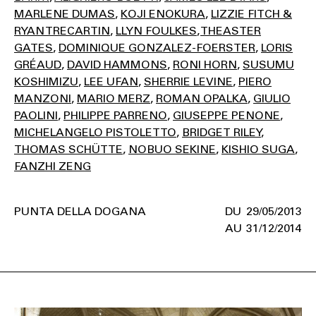
MARLENE DUMAS
KOJI ENOKURA
LIZZIE FITCH &
RYAN TRECARTIN
LLYN FOULKES
THEASTER
GATES
DOMINIQUE GONZALEZ-FOERSTER
LORIS
GRÉAUD
DAVID HAMMONS
RONI HORN
SUSUMU
KOSHIMIZU
LEE UFAN
SHERRIE LEVINE
PIERO
MANZONI
MARIO MERZ
ROMAN OPALKA
GIULIO
PAOLINI
PHILIPPE PARRENO
GIUSEPPE PENONE
MICHELANGELO PISTOLETTO
BRIDGET RILEY
THOMAS SCHÜTTE
NOBUO SEKINE
KISHIO SUGA
FANZHI ZENG
PUNTA DELLA DOGANA
29/05/2013
31/12/2014