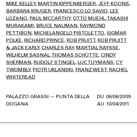
MIKE KELLEY
MARTIN KIPPENBERGER
JEFF KOONS
BARBARA KRUGER
FRANCESCO LO SAVIO
LEE
LOZANO
PAUL MCCARTHY
OTTO MUEHL
TAKASHI
MURAKAMI
BRUCE NAUMAN
RAYMOND
PETTIBON
MICHELANGELO PISTOLETTO
SIGMAR
POLKE
RICHARD PRINCE
ROB PRUITT
ROB PRUITT
& JACK EARLY
CHARLES RAY
MARTIAL RAYSSE
WILHELM SASNAL
THOMAS SCHÜTTE
CINDY
SHERMAN
RUDOLF STINGEL
LUC TUYMANS
CY
TWOMBLY
PIOTR UKLANSKI
FRANZ WEST
RACHEL
WHITEREAD
PALAZZO GRASSI — PUNTA DELLA
06/06/2009
DOGANA
10/04/2011