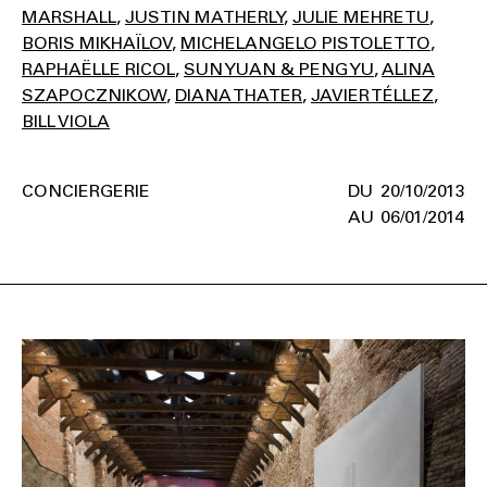
MARSHALL
JUSTIN MATHERLY
JULIE MEHRETU
BORIS MIKHAÏLOV
MICHELANGELO PISTOLETTO
RAPHAËLLE RICOL
SUN YUAN & PENG YU
ALINA
SZAPOCZNIKOW
DIANA THATER
JAVIER TÉLLEZ
BILL VIOLA
CONCIERGERIE
20/10/2013
06/01/2014