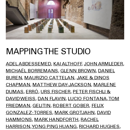
MAPPING THE STUDIO
ADEL ABDESSEMED
KAI ALTHOFF
JOHN ARMLEDER
MICHAËL BORREMANS
GLENN BROWN
DANIEL
BUREN
MAURIZIO CATTELAN
JAKE & DINOS
CHAPMAN
MATTHEW DAY-JACKSON
MARLENE
DUMAS
ERRÓ
URS FISCHER
PETER FISCHLI &
DAVID WEISS
DAN FLAVIN
LUCIO FONTANA
TOM
FRIEDMAN
GELITIN
ROBERT GOBER
FELIX
GONZALEZ-TORRES
MARK GROTJAHN
DAVID
HAMMONS
MARK HANDFORTH
RACHEL
HARRISON
YONG PING HUANG
RICHARD HUGHES