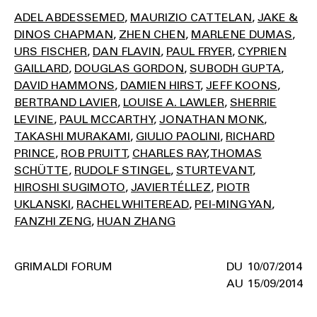
ADEL ABDESSEMED
MAURIZIO CATTELAN
JAKE &
DINOS CHAPMAN
ZHEN CHEN
MARLENE DUMAS
URS FISCHER
DAN FLAVIN
PAUL FRYER
CYPRIEN
GAILLARD
DOUGLAS GORDON
SUBODH GUPTA
DAVID HAMMONS
DAMIEN HIRST
JEFF KOONS
BERTRAND LAVIER
LOUISE A. LAWLER
SHERRIE
LEVINE
PAUL MCCARTHY
JONATHAN MONK
TAKASHI MURAKAMI
GIULIO PAOLINI
RICHARD
PRINCE
ROB PRUITT
CHARLES RAY
THOMAS
SCHÜTTE
RUDOLF STINGEL
STURTEVANT
HIROSHI SUGIMOTO
JAVIER TÉLLEZ
PIOTR
UKLANSKI
RACHEL WHITEREAD
PEI-MING YAN
FANZHI ZENG
HUAN ZHANG
GRIMALDI FORUM
10/07/2014
15/09/2014