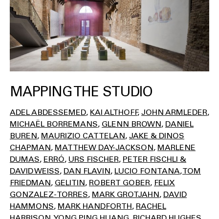
MAPPING THE STUDIO
ADEL ABDESSEMED
KAI ALTHOFF
JOHN ARMLEDER
MICHAËL BORREMANS
GLENN BROWN
DANIEL
BUREN
MAURIZIO CATTELAN
JAKE & DINOS
CHAPMAN
MATTHEW DAY-JACKSON
MARLENE
DUMAS
ERRÓ
URS FISCHER
PETER FISCHLI &
DAVID WEISS
DAN FLAVIN
LUCIO FONTANA
TOM
FRIEDMAN
GELITIN
ROBERT GOBER
FELIX
GONZALEZ-TORRES
MARK GROTJAHN
DAVID
HAMMONS
MARK HANDFORTH
RACHEL
HARRISON
YONG PING HUANG
RICHARD HUGHES