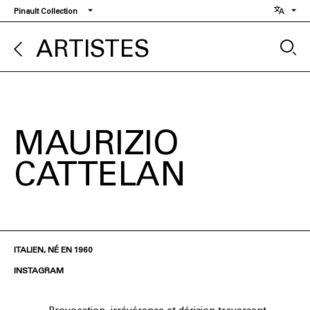
Aller
Pinault Collection
au
contenu
ARTISTES
principal
MAURIZIO
CATTELAN
ITALIEN, NÉ EN 1960
INSTAGRAM