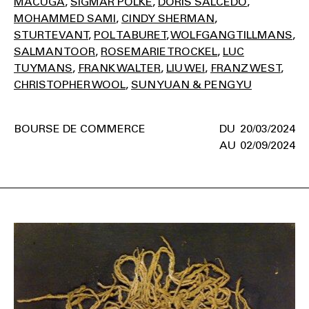
MACUGA
SIGMAR POLKE
DORIS SALCEDO
MOHAMMED SAMI
CINDY SHERMAN
STURTEVANT
POL TABURET
WOLFGANG TILLMANS
SALMAN TOOR
ROSEMARIE TROCKEL
LUC
TUYMANS
FRANK WALTER
LIU WEI
FRANZ WEST
CHRISTOPHER WOOL
SUN YUAN & PENG YU
BOURSE DE COMMERCE
20/03/2024
02/09/2024