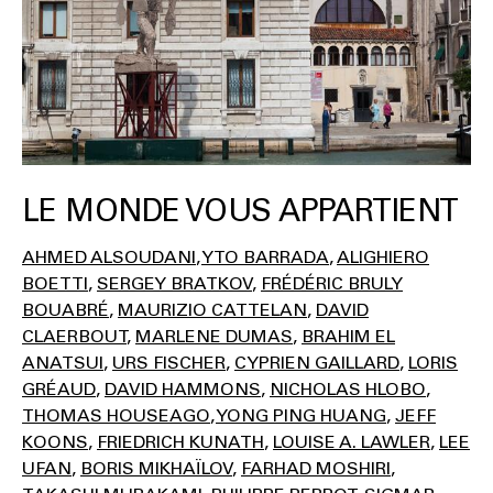
LE MONDE VOUS APPARTIENT
AHMED ALSOUDANI
YTO BARRADA
ALIGHIERO
BOETTI
SERGEY BRATKOV
FRÉDÉRIC BRULY
BOUABRÉ
MAURIZIO CATTELAN
DAVID
CLAERBOUT
MARLENE DUMAS
BRAHIM EL
ANATSUI
URS FISCHER
CYPRIEN GAILLARD
LORIS
GRÉAUD
DAVID HAMMONS
NICHOLAS HLOBO
THOMAS HOUSEAGO
YONG PING HUANG
JEFF
KOONS
FRIEDRICH KUNATH
LOUISE A. LAWLER
LEE
UFAN
BORIS MIKHAÏLOV
FARHAD MOSHIRI