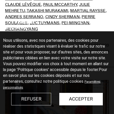
CLAUDE LÉVÊQUE
PAUL MCCARTHY
JULIE
MEHRETU
TAKASHI MURAKAMI
MARTIAL RAYSSE
ANDRES SERRANO
CINDY SHERMAN
PIERRE
SOULAGES
LUC TUYMANS
PEI-MING YAN
JIECHANG YANG
Nous utilisons, avec nos partenaires, des cookies pour
PALAIS DES ARTS
13/06/2009
réaliser des statistiques visant à évaluer le trafic sur notre
13/09/2009
site et pour vous proposer, sur d’autres sites, des annonces
publicitaires ciblées en lien avec votre visite sur notre site.
Vous pouvez modifier vos choix à tout moment en allant sur
la page 'Politique cookies' accessible depuis le footer.Pour
en savoir plus sur les cookies déposés et sur nos
partenaires, consultez notre
politique cookies
Paramètres
personnalisés
REFUSER
ACCEPTER