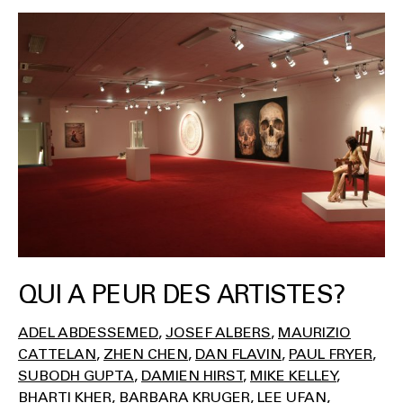
QUI A PEUR DES ARTISTES?
ADEL ABDESSEMED
JOSEF ALBERS
MAURIZIO
CATTELAN
ZHEN CHEN
DAN FLAVIN
PAUL FRYER
SUBODH GUPTA
DAMIEN HIRST
MIKE KELLEY
BHARTI KHER
BARBARA KRUGER
LEE UFAN