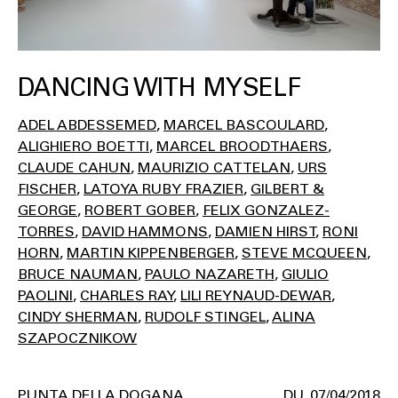
DANCING WITH MYSELF
ADEL ABDESSEMED
MARCEL BASCOULARD
ALIGHIERO BOETTI
MARCEL BROODTHAERS
CLAUDE CAHUN
MAURIZIO CATTELAN
URS
FISCHER
LATOYA RUBY FRAZIER
GILBERT &
GEORGE
ROBERT GOBER
FELIX GONZALEZ-
TORRES
DAVID HAMMONS
DAMIEN HIRST
RONI
HORN
MARTIN KIPPENBERGER
STEVE MCQUEEN
BRUCE NAUMAN
PAULO NAZARETH
GIULIO
PAOLINI
CHARLES RAY
LILI REYNAUD-DEWAR
CINDY SHERMAN
RUDOLF STINGEL
ALINA
SZAPOCZNIKOW
PUNTA DELLA DOGANA
07/04/2018