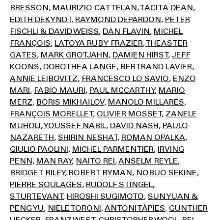
BRESSON
MAURIZIO CATTELAN
TACITA DEAN
EDITH DEKYNDT
RAYMOND DEPARDON
PETER
FISCHLI & DAVID WEISS
DAN FLAVIN
MICHEL
FRANÇOIS
LATOYA RUBY FRAZIER
THEASTER
GATES
MARK GROTJAHN
DAMIEN HIRST
JEFF
KOONS
DOROTHEA LANGE
BERTRAND LAVIER
ANNIE LEIBOVITZ
FRANCESCO LO SAVIO
ENZO
MARI
FABIO MAURI
PAUL MCCARTHY
MARIO
MERZ
BORIS MIKHAÏLOV
MANOLO MILLARES
FRANÇOIS MORELLET
OLIVIER MOSSET
ZANELE
MUHOLI
YOUSSEF NABIL
DAVID NASH
PAULO
NAZARETH
SHIRIN NESHAT
ROMAN OPALKA
GIULIO PAOLINI
MICHEL PARMENTIER
IRVING
PENN
MAN RAY
NAITO REI
ANSELM REYLE
BRIDGET RILEY
ROBERT RYMAN
NOBUO SEKINE
PIERRE SOULAGES
RUDOLF STINGEL
STURTEVANT
HIROSHI SUGIMOTO
SUN YUAN &
PENG YU
NIELE TORONI
ANTONI TÁPIES
GÜNTHER
UECKER
FRANZ WEST
CHRISTOPHER WOOL
PEI-