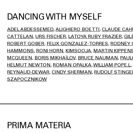
DANCING WITH MYSELF
ADEL ABDESSEMED
ALIGHIERO BOETTI
CLAUDE CA
CATTELAN
URS FISCHER
LATOYA RUBY FRAZIER
GIL
ROBERT GOBER
FELIX GONZALEZ-TORRES
RODNEY
HAMMONS
RONI HORN
KIMSOOJA
MARTIN KIPPEN
MCQUEEN
BORIS MIKHAÏLOV
BRUCE NAUMAN
PAUL
HELMUT NEWTON
ROMAN OPALKA
WILLIAM POPE.L
REYNAUD-DEWAR
CINDY SHERMAN
RUDOLF STINGE
SZAPOCZNIKOW
PRIMA MATERIA