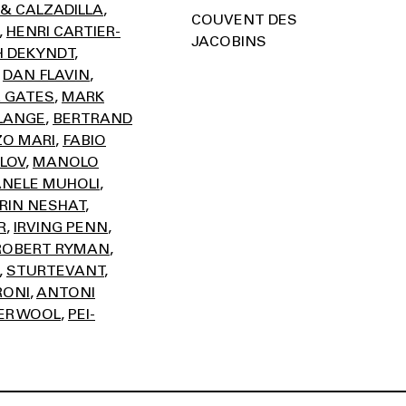
 & CALZADILLA
COUVENT DES
HENRI CARTIER-
JACOBINS
H DEKYNDT
DAN FLAVIN
 GATES
MARK
LANGE
BERTRAND
O MARI
FABIO
ÏLOV
MANOLO
NELE MUHOLI
IRIN NESHAT
R
IRVING PENN
ROBERT RYMAN
STURTEVANT
RONI
ANTONI
ER WOOL
PEI-