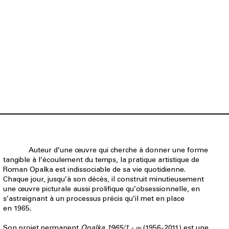
Auteur d’une œuvre qui cherche à donner une forme
tangible à l’écoulement du temps, la pratique artistique de
Roman Opalka est indissociable de sa vie quotidienne.
Chaque jour, jusqu’à son décès, il construit minutieusement
une œuvre picturale aussi prolifique qu’obsessionnelle, en
s’astreignant à un processus précis qu’il met en place
en 1965.
Son projet permanent
Opalka 1965/1 - ∞
(1956-2011) est une