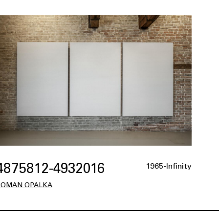
4875812-4932016
1965-Infinity
ROMAN OPALKA