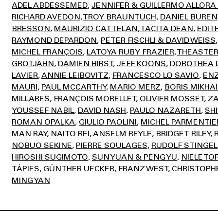
ADEL ABDESSEMED
JENNIFER & GUILLERMO ALLORA
RICHARD AVEDON
TROY BRAUNTUCH
DANIEL BUREN
BRESSON
MAURIZIO CATTELAN
TACITA DEAN
EDIT
RAYMOND DEPARDON
PETER FISCHLI & DAVID WEISS
MICHEL FRANÇOIS
LATOYA RUBY FRAZIER
THEASTER
GROTJAHN
DAMIEN HIRST
JEFF KOONS
DOROTHEA 
LAVIER
ANNIE LEIBOVITZ
FRANCESCO LO SAVIO
ENZ
MAURI
PAUL MCCARTHY
MARIO MERZ
BORIS MIKHA
MILLARES
FRANÇOIS MORELLET
OLIVIER MOSSET
ZA
YOUSSEF NABIL
DAVID NASH
PAULO NAZARETH
SH
ROMAN OPALKA
GIULIO PAOLINI
MICHEL PARMENTIE
MAN RAY
NAITO REI
ANSELM REYLE
BRIDGET RILEY
NOBUO SEKINE
PIERRE SOULAGES
RUDOLF STINGEL
HIROSHI SUGIMOTO
SUN YUAN & PENG YU
NIELE TO
TÁPIES
GÜNTHER UECKER
FRANZ WEST
CHRISTOPH
MING YAN