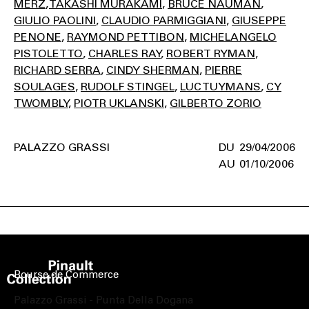
MERZ
TAKASHI MURAKAMI
BRUCE NAUMAN
GIULIO PAOLINI
CLAUDIO PARMIGGIANI
GIUSEPPE
PENONE
RAYMOND PETTIBON
MICHELANGELO
PISTOLETTO
CHARLES RAY
ROBERT RYMAN
RICHARD SERRA
CINDY SHERMAN
PIERRE
SOULAGES
RUDOLF STINGEL
LUC TUYMANS
CY
TWOMBLY
PIOTR UKLANSKI
GILBERTO ZORIO
PALAZZO GRASSI
29/04/2006
01/10/2006
Bourse de Commerce
Palazzo Grassi - Punta Della Dogana