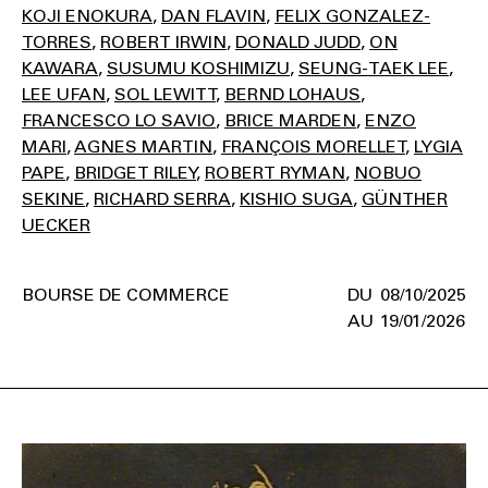
KOJI ENOKURA
DAN FLAVIN
FELIX GONZALEZ-
TORRES
ROBERT IRWIN
DONALD JUDD
ON
KAWARA
SUSUMU KOSHIMIZU
SEUNG-TAEK LEE
LEE UFAN
SOL LEWITT
BERND LOHAUS
FRANCESCO LO SAVIO
BRICE MARDEN
ENZO
MARI
AGNES MARTIN
FRANÇOIS MORELLET
LYGIA
PAPE
BRIDGET RILEY
ROBERT RYMAN
NOBUO
SEKINE
RICHARD SERRA
KISHIO SUGA
GÜNTHER
UECKER
BOURSE DE COMMERCE
08/10/2025
19/01/2026