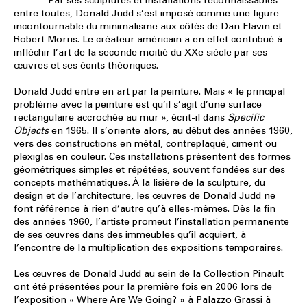
Par ses sculptures et installations reconnaissables
entre toutes, Donald Judd s’est imposé comme une figure
incontournable du minimalisme aux côtés de Dan Flavin et
Robert Morris. Le créateur américain a en effet contribué à
infléchir l’art de la seconde moitié du XXe siècle par ses
œuvres et ses écrits théoriques.
Donald Judd entre en art par la peinture. Mais « le principal
problème avec la peinture est qu’il s’agit d’une surface
rectangulaire accrochée au mur », écrit-il dans
Specific
Objects
en 1965. Il s’oriente alors, au début des années 1960,
vers des constructions en métal, contreplaqué, ciment ou
plexiglas en couleur. Ces installations présentent des formes
géométriques simples et répétées, souvent fondées sur des
concepts mathématiques. À la lisière de la sculpture, du
design et de l’architecture, les œuvres de Donald Judd ne
font référence à rien d’autre qu’à elles-mêmes. Dès la fin
des années 1960, l’artiste promeut l’installation permanente
de ses œuvres dans des immeubles qu’il acquiert, à
l’encontre de la multiplication des expositions temporaires.
Les œuvres de Donald Judd au sein de la Collection Pinault
ont été présentées pour la première fois en 2006 lors de
l’exposition « Where Are We Going? » à Palazzo Grassi à