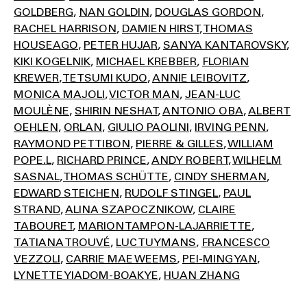
GOLDBERG
NAN GOLDIN
DOUGLAS GORDON
RACHEL HARRISON
DAMIEN HIRST
THOMAS
HOUSEAGO
PETER HUJAR
SANYA KANTAROVSKY
KIKI KOGELNIK
MICHAEL KREBBER
FLORIAN
KREWER
TETSUMI KUDO
ANNIE LEIBOVITZ
MONICA MAJOLI
VICTOR MAN
JEAN-LUC
MOULÈNE
SHIRIN NESHAT
ANTONIO OBA
ALBERT
OEHLEN
ORLAN
GIULIO PAOLINI
IRVING PENN
RAYMOND PETTIBON
PIERRE & GILLES
WILLIAM
POPE.L
RICHARD PRINCE
ANDY ROBERT
WILHELM
SASNAL
THOMAS SCHÜTTE
CINDY SHERMAN
EDWARD STEICHEN
RUDOLF STINGEL
PAUL
STRAND
ALINA SZAPOCZNIKOW
CLAIRE
TABOURET
MARION TAMPON-LAJARRIETTE
TATIANA TROUVÉ
LUC TUYMANS
FRANCESCO
VEZZOLI
CARRIE MAE WEEMS
PEI-MING YAN
LYNETTE YIADOM-BOAKYE
HUAN ZHANG