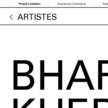
Aller
Pinault Collection
Bourse de Commerce
Pal
au
contenu
ARTISTES
principal
BHAR