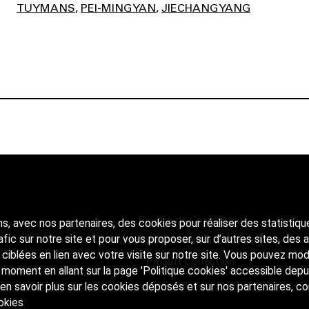
TUYMANS
PEI-MING YAN
JIECHANG YANG
Bourse de Commerce
ns, avec nos partenaires, des cookies pour réaliser des statistiqu
rafic sur notre site et pour vous proposer, sur d’autres sites, des
Palazzo Grassi - Punta Della Dogana
s ciblées en lien avec votre visite sur notre site. Vous pouvez mod
Pinault Collection
 moment en allant sur la page 'Politique cookies' accessible depu
en savoir plus sur les cookies déposés et sur nos partenaires, c
okies