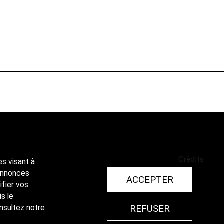
Crédits
es visant à
 annonces
ACCEPTER
ifier vos
is le
REFUSER
onsultez notre