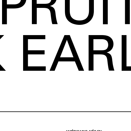
PRUI
 EAR