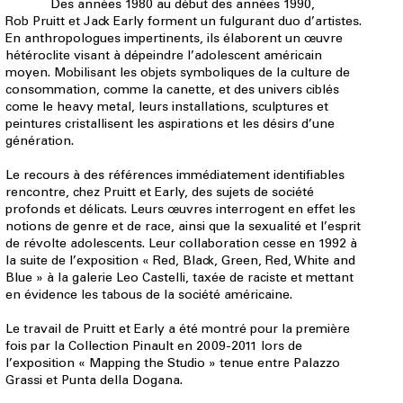
Des années 1980 au début des années 1990,
Rob Pruitt
et Jack Early forment un fulgurant duo d’artistes.
En anthropologues impertinents, ils élaborent un œuvre
hétéroclite visant à dépeindre l’adolescent américain
moyen. Mobilisant les objets symboliques de la culture de
consommation, comme la canette, et des univers ciblés
come le heavy metal, leurs installations, sculptures et
peintures cristallisent les aspirations et les désirs d’une
génération.
Le recours à des références immédiatement identifiables
rencontre, chez Pruitt et Early, des sujets de société
profonds et délicats. Leurs œuvres interrogent en effet les
notions de genre et de race, ainsi que la sexualité et l’esprit
de révolte adolescents. Leur collaboration cesse en 1992 à
la suite de l’exposition « Red, Black, Green, Red, White and
Blue » à la galerie Leo Castelli, taxée de raciste et mettant
en évidence les tabous de la société américaine.
Le travail de Pruitt et Early a été montré pour la première
fois par la Collection Pinault en 2009-2011 lors de
l’exposition « Mapping the Studio » tenue entre Palazzo
Grassi et Punta della Dogana.