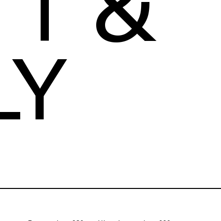
TT &
LY