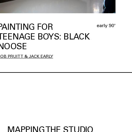
PAINTING FOR
early 90'
TEENAGE BOYS: BLACK
NOOSE
ROB PRUITT & JACK EARLY
MAPPING THE STUDIO