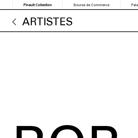
Aller
Pinault Collection
Bourse de Commerce
Pal
au
contenu
ARTISTES
principal