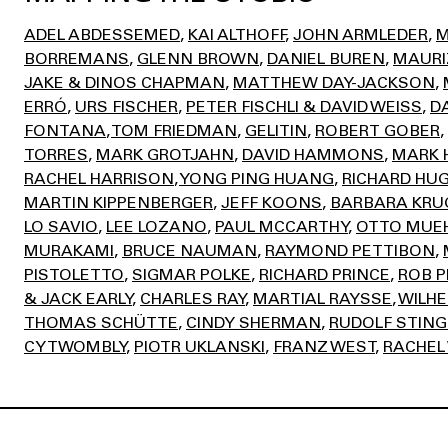
ADEL ABDESSEMED
KAI ALTHOFF
JOHN ARMLEDER
M
BORREMANS
GLENN BROWN
DANIEL BUREN
MAURI
JAKE & DINOS CHAPMAN
MATTHEW DAY-JACKSON
ERRÓ
URS FISCHER
PETER FISCHLI & DAVID WEISS
D
FONTANA
TOM FRIEDMAN
GELITIN
ROBERT GOBER
TORRES
MARK GROTJAHN
DAVID HAMMONS
MARK 
RACHEL HARRISON
YONG PING HUANG
RICHARD HU
MARTIN KIPPENBERGER
JEFF KOONS
BARBARA KRU
LO SAVIO
LEE LOZANO
PAUL MCCARTHY
OTTO MUE
MURAKAMI
BRUCE NAUMAN
RAYMOND PETTIBON
PISTOLETTO
SIGMAR POLKE
RICHARD PRINCE
ROB P
& JACK EARLY
CHARLES RAY
MARTIAL RAYSSE
WILH
THOMAS SCHÜTTE
CINDY SHERMAN
RUDOLF STING
CY TWOMBLY
PIOTR UKLANSKI
FRANZ WEST
RACHEL