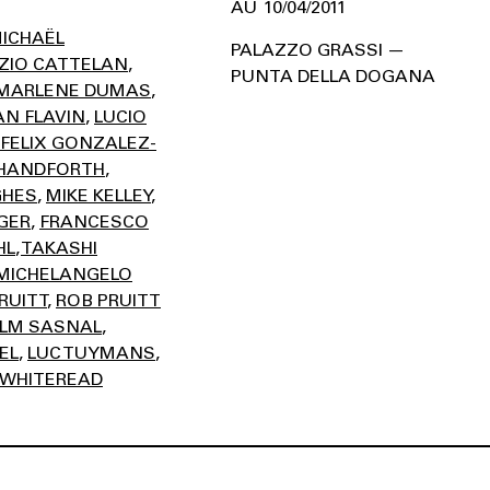
10/04/2011
ICHAËL
PALAZZO GRASSI —
ZIO CATTELAN
PUNTA DELLA DOGANA
MARLENE DUMAS
AN FLAVIN
LUCIO
FELIX GONZALEZ-
HANDFORTH
GHES
MIKE KELLEY
GER
FRANCESCO
HL
TAKASHI
MICHELANGELO
RUITT
ROB PRUITT
ELM SASNAL
EL
LUC TUYMANS
 WHITEREAD