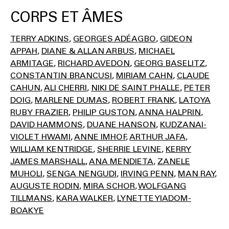
CORPS ET ÂMES
TERRY ADKINS
GEORGES ADÉAGBO
GIDEON
APPAH
DIANE & ALLAN ARBUS
MICHAEL
ARMITAGE
RICHARD AVEDON
GEORG BASELITZ
CONSTANTIN BRANCUSI
MIRIAM CAHN
CLAUDE
CAHUN
ALI CHERRI
NIKI DE SAINT PHALLE
PETER
DOIG
MARLENE DUMAS
ROBERT FRANK
LATOYA
RUBY FRAZIER
PHILIP GUSTON
ANNA HALPRIN
DAVID HAMMONS
DUANE HANSON
KUDZANAI-
VIOLET HWAMI
ANNE IMHOF
ARTHUR JAFA
WILLIAM KENTRIDGE
SHERRIE LEVINE
KERRY
JAMES MARSHALL
ANA MENDIETA
ZANELE
MUHOLI
SENGA NENGUDI
IRVING PENN
MAN RAY
AUGUSTE RODIN
MIRA SCHOR
WOLFGANG
TILLMANS
KARA WALKER
LYNETTE YIADOM-
BOAKYE