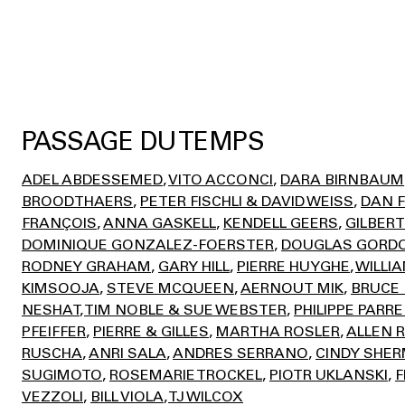
PASSAGE DU TEMPS
ADEL ABDESSEMED
VITO ACCONCI
DARA BIRNBAUM
BROODTHAERS
PETER FISCHLI & DAVID WEISS
DAN F
FRANÇOIS
ANNA GASKELL
KENDELL GEERS
GILBER
DOMINIQUE GONZALEZ-FOERSTER
DOUGLAS GORD
RODNEY GRAHAM
GARY HILL
PIERRE HUYGHE
WILLI
KIMSOOJA
STEVE MCQUEEN
AERNOUT MIK
BRUCE
NESHAT
TIM NOBLE & SUE WEBSTER
PHILIPPE PARR
PFEIFFER
PIERRE & GILLES
MARTHA ROSLER
ALLEN 
RUSCHA
ANRI SALA
ANDRES SERRANO
CINDY SHE
SUGIMOTO
ROSEMARIE TROCKEL
PIOTR UKLANSKI
VEZZOLI
BILL VIOLA
TJ WILCOX