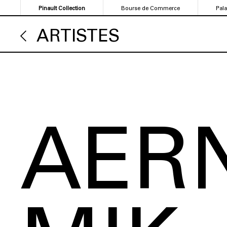
Aller
Pinault Collection
Bourse de Commerce
Pal
au
contenu
ARTISTES
principal
AER