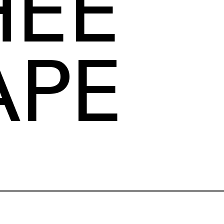
HEE
APE