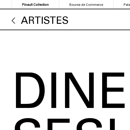
Aller
Pinault Collection
Bourse de Commerce
Pal
au
contenu
ARTISTES
principal
DIN