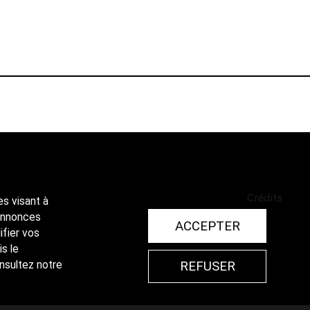
Crédits
es visant à
 annonces
ACCEPTER
ifier vos
is le
REFUSER
onsultez notre