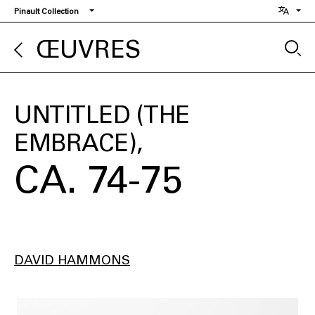
Aller
Pinault Collection
au
contenu
ŒUVRES
principal
UNTITLED (THE
EMBRACE)
CA. 74-75
DAVID HAMMONS