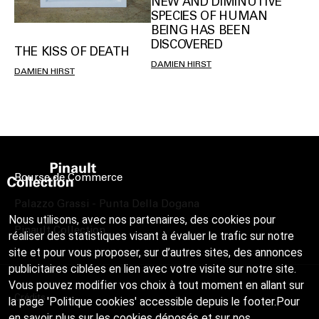
NEW AND DIMINUTIVE
SPECIES OF HUMAN
BEING HAS BEEN
DISCOVERED
THE KISS OF DEATH
DAMIEN HIRST
DAMIEN HIRST
Bourse de Commerce
Palazzo Grassi - Punta Della Dogana
Nous utilisons, avec nos partenaires, des cookies pour
Pinault Collection
réaliser des statistiques visant à évaluer le trafic sur notre
site et pour vous proposer, sur d’autres sites, des annonces
publicitaires ciblées en lien avec votre visite sur notre site.
Vous pouvez modifier vos choix à tout moment en allant sur
Crédits
la page 'Politique cookies' accessible depuis le footer.Pour
en savoir plus sur les cookies déposés et sur nos