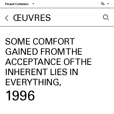
Aller
Pinault Collection
au
contenu
ŒUVRES
principal
SOME COMFORT
GAINED FROM THE
ACCEPTANCE OF THE
INHERENT LIES IN
EVERYTHING
1996