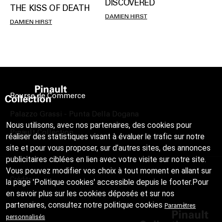
DISCOVERED
THE KISS OF DEATH
DAMIEN HIRST
DAMIEN HIRST
Bourse de Commerce
Palazzo Grassi - Punta Della Dogana
Nous utilisons, avec nos partenaires, des cookies pour
Pinault Collection
réaliser des statistiques visant à évaluer le trafic sur notre
site et pour vous proposer, sur d’autres sites, des annonces
publicitaires ciblées en lien avec votre visite sur notre site.
Vous pouvez modifier vos choix à tout moment en allant sur
Crédits
la page 'Politique cookies' accessible depuis le footer.Pour
en savoir plus sur les cookies déposés et sur nos
partenaires, consultez notre
politique cookies
Paramètres
personnalisés