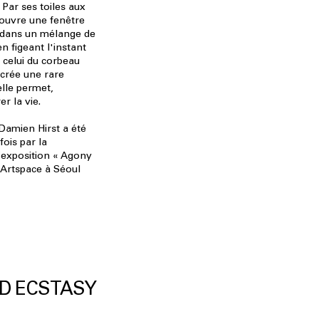
 Par ses toiles aux
 ouvre une fenêtre
 dans un mélange de
en figeant l'instant
e celui du corbeau
e crée une rare
elle permet,
r la vie.
Damien Hirst a été
fois par la
l’exposition « Agony
Artspace à Séoul
D ECSTASY