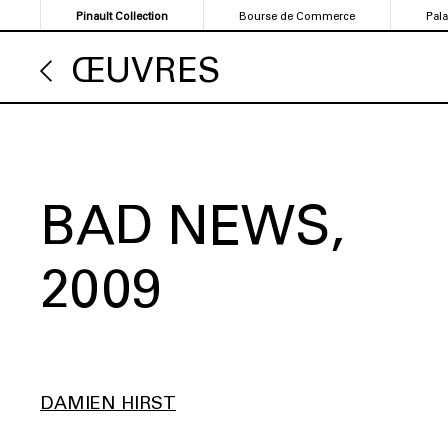
Aller
Pinault Collection
Bourse de Commerce
Pal
au
contenu
ŒUVRES
principal
BAD NEWS
2009
DAMIEN HIRST