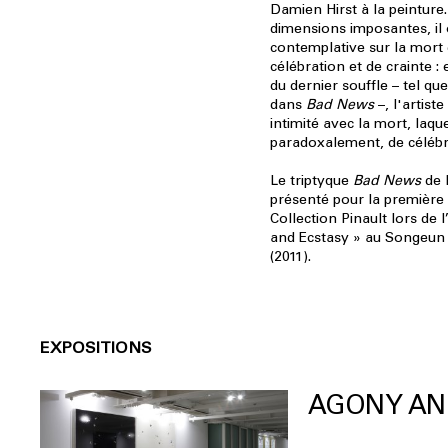
Damien Hirst à la peinture.
dimensions imposantes, il
contemplative sur la mort
célébration et de crainte : 
du dernier souffle – tel qu
dans
Bad News
–, l'artist
intimité avec la mort, laqu
paradoxalement, de célébre
Le triptyque
Bad News
de 
présenté pour la première 
Collection Pinault lors de 
and Ecstasy » au Songeun 
(2011).
EXPOSITIONS
AGONY AN