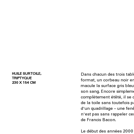
HUILE SUR TOILE,
Dans chacun des trois tab
TRIPTYQUE
format, un corbeau noir en
230 X 154 CM
macule la surface gris bleut
son sang. Encore simplem
complètement étêté, il se 
de la toile sans toutefois 
d'un quadrillage – une fenê
n'est pas sans rappeler ce
de Francis Bacon.
Le début des années 2000 