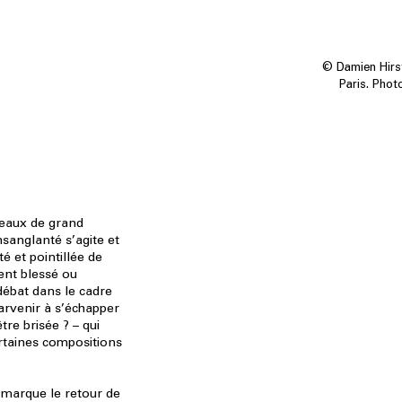
© Damien Hirst
Paris. Pho
leaux de grand
sanglanté s’agite et
é et pointillée de
ent blessé ou
débat dans le cadre
parvenir à s’échapper
tre brisée ? – qui
rtaines compositions
marque le retour de