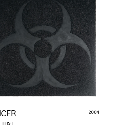
CER
2004
 HIRST