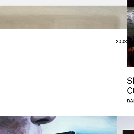
2008
S
C
DA