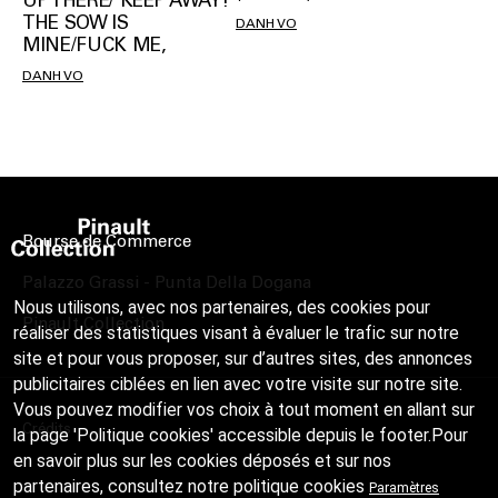
UP THERE/ KEEP AWAY!
THE SOW IS
DANH VO
MINE/FUCK ME,
DANH VO
Bourse de Commerce
Palazzo Grassi - Punta Della Dogana
Nous utilisons, avec nos partenaires, des cookies pour
Pinault Collection
réaliser des statistiques visant à évaluer le trafic sur notre
site et pour vous proposer, sur d’autres sites, des annonces
publicitaires ciblées en lien avec votre visite sur notre site.
Vous pouvez modifier vos choix à tout moment en allant sur
Crédits
la page 'Politique cookies' accessible depuis le footer.Pour
en savoir plus sur les cookies déposés et sur nos
partenaires, consultez notre
politique cookies
Paramètres