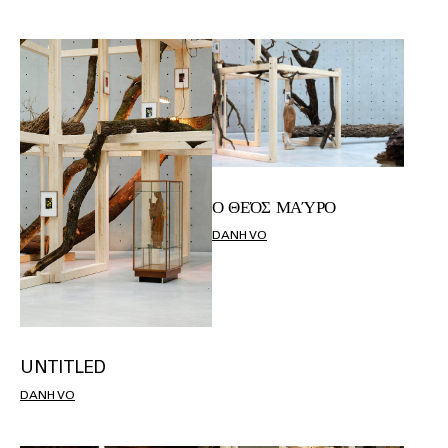
Ο ΘΕΌΣ ΜΑΎΡΟ
DANH VO
UNTITLED
DANH VO