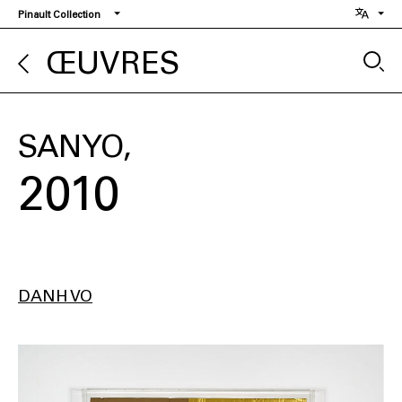
Aller
Pinault Collection
au
contenu
ŒUVRES
principal
SANYO
2010
DANH VO