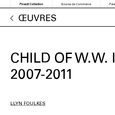
Aller
Pinault Collection
Bourse de Commerce
Pal
au
contenu
ŒUVRES
principal
CHILD OF W.W. I
2007-2011
LLYN FOULKES