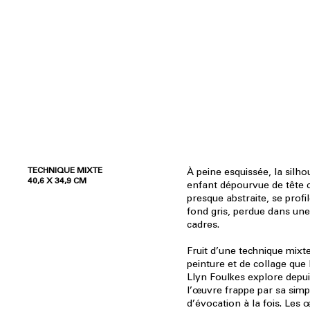
TECHNIQUE MIXTE
À peine esquissée, la silho
40,6 X 34,9 CM
enfant dépourvue de têt
presque abstraite, se profi
fond gris, perdue dans un
cadres.
Fruit d’une technique mixt
peinture et de collage que 
Llyn Foulkes explore depui
l’œuvre frappe par sa simpl
d’évocation à la fois. Les