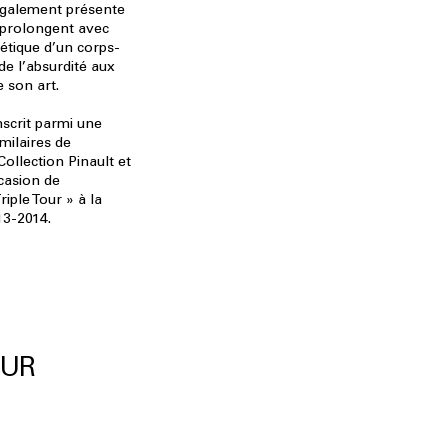
également présente
, prolongent avec
hétique d’un corps-
e l’absurdité aux
 son art.
nscrit parmi une
imilaires de
Collection Pinault et
casion de
riple Tour » à la
13-2014.
OUR