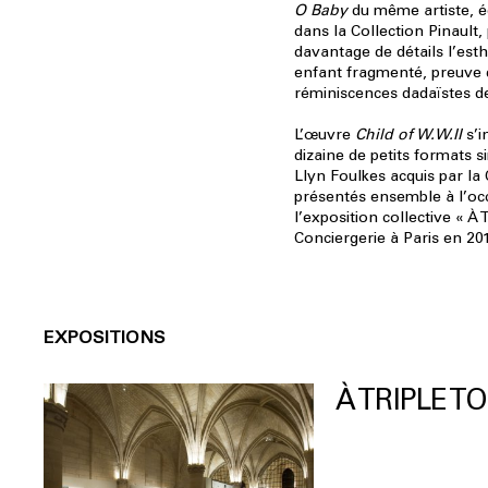
O Baby
du même artiste, 
dans la Collection Pinault
davantage de détails l’est
enfant fragmenté, preuve d
réminiscences dadaïstes de
L’œuvre
Child of W.W.II
s’i
dizaine de petits formats s
Llyn Foulkes acquis par la 
présentés ensemble à l’oc
l’exposition collective « À T
Conciergerie à Paris en 20
EXPOSITIONS
À TRIPLE T