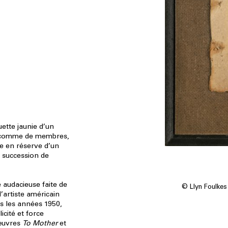
uette jaunie d’un
e comme de membres,
le en réserve d’un
e succession de
e audacieuse faite de
© Llyn Foulkes
l’artiste américain
s les années 1950,
icité et force
 œuvres
To Mother
et