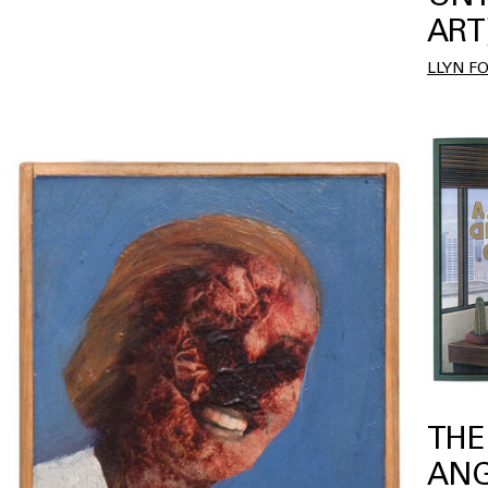
ART
LLYN F
THE
ANG