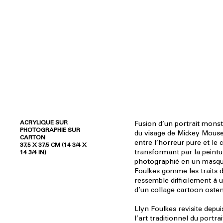
ACRYLIQUE SUR
Fusion d’un portrait mons
PHOTOGRAPHIE SUR
du visage de Mickey Mous
CARTON
entre l’horreur pure et le
37,5 X 37,5 CM (14 3/4 X
transformant par la peintu
14 3/4 IN)
photographié en un masqu
Foulkes gomme les traits d
ressemble difficilement à
d’un collage cartoon osten
Llyn Foulkes revisite depu
l’art traditionnel du portr