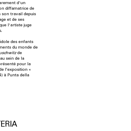
rarement d'un
ion diffamatrice de
 son travail depuis
ge et de ses
ue l'artiste juge
s.
idole des enfants
ements du monde de
schwitz
de
au sein de la
 présenté pour la
de l’exposition «
) à Punta della
ERIA