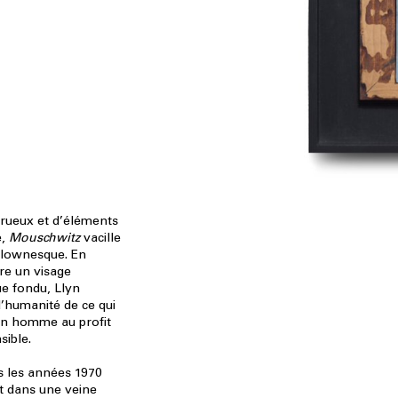
trueux et d’éléments
e,
Mouschwitz
vacille
 clownesque. En
re un visage
e fondu, Llyn
’humanité de ce qui
 un homme au profit
sible.
is les années 1970
ait dans une veine