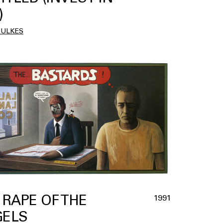
)
OULKES
 RAPE OF THE
1991
ELS