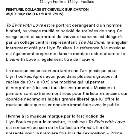
© Llyn Foulkes © Llyn Foulkes
PEINTURE, COLLAGE ET CHEVEUX SUR CARTON
35,9 X 30,2 CM (14 1/8 X 11 7/8 IN)
To Elvis with Love
est le portrait dérangeant d’un homme
blafard, au visage mutilé et bariolé de traînées de sang. Ce
visage peint et surmonté de cheveux humains est défiguré
par un collage central représentant
The Machine
, le singulier
instrument créé par Llyn Foulkes. La référence à la musique
est également prégnante dans la mention ostentatoire « To
Elvis with Love », également titre de l’œuvre.
La musique est aussi importante que l’art plastique pour
Llyn Foulkes. Après avoir joué dans plusieurs groupes, il
réalise de 1977 à 1979 une machine qui lui permet
d’interpréter à lui seul tous les instruments. Musique et
peinture sont extrêmement liées pour l'artiste américain, qui
apprécie néanmoins la plus grande liberté que lui offre la
musique ainsi que sa connexion immédiate avec le public.
Hymne à la musique marqué par la fascination de
Llyn Foulkes pour le macabre, le tableau
To Elvis with Love
est conservé au sein de la Collection Pinault. Il a été
présenté pour la première fois lors de l’exposition « Prima