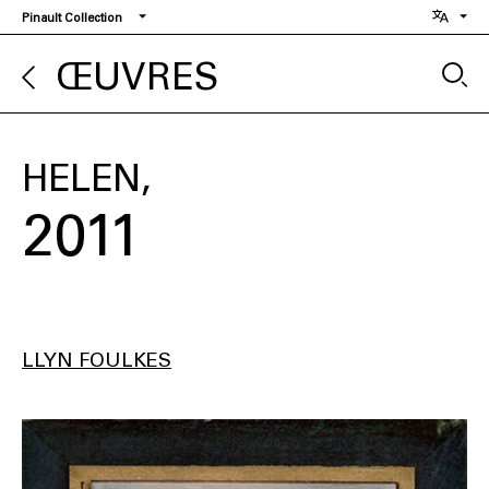
Aller
Pinault Collection
au
contenu
ŒUVRES
principal
HELEN
2011
LLYN FOULKES