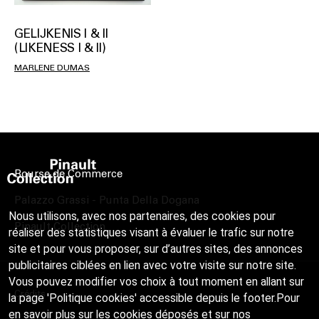
GELIJKENIS I & II
(LIKENESS I & II)
MARLENE DUMAS
Bourse de Commerce
Palazzo Grassi - Punta Della Dogana
Nous utilisons, avec nos partenaires, des cookies pour
Pinault Collection
réaliser des statistiques visant à évaluer le trafic sur notre
site et pour vous proposer, sur d’autres sites, des annonces
publicitaires ciblées en lien avec votre visite sur notre site.
Vous pouvez modifier vos choix à tout moment en allant sur
Crédits
la page 'Politique cookies' accessible depuis le footer.Pour
en savoir plus sur les cookies déposés et sur nos