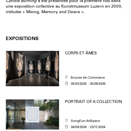
Candle Burning
a été présentée pour la première fois dans
une exposition collective au Kunstmuseum Luzern en 2000,
intitulée « Mixing, Memory and Desire ».
EXPOSITIONS
CORPS ET ÂMES
Bourse de Commerce
05/03/2025
25/08/2025
PORTRAIT OF A COLLECTION
SongEun ArtSpace
04/09/2024
23/11/2024