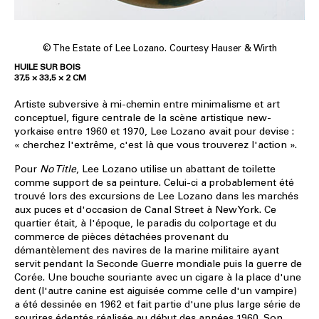
© The Estate of Lee Lozano. Courtesy Hauser & Wirth
HUILE SUR BOIS
37,5 × 33,5 × 2 CM
Artiste subversive à mi-chemin entre minimalisme et art
conceptuel, figure centrale de la scène artistique new-
yorkaise entre 1960 et 1970, Lee Lozano avait pour devise :
« cherchez l'extrême, c'est là que vous trouverez l'action ».
Pour
No Title
, Lee Lozano utilise un abattant de toilette
comme support de sa peinture. Celui-ci a probablement été
trouvé lors des excursions de Lee Lozano dans les marchés
aux puces et d'occasion de Canal Street à New York. Ce
quartier était, à l'époque, le paradis du colportage et du
commerce de pièces détachées provenant du
démantèlement des navires de la marine militaire ayant
servit pendant la Seconde Guerre mondiale puis la guerre de
Corée. Une bouche souriante avec un cigare à la place d'une
dent (l'autre canine est aiguisée comme celle d'un vampire)
a été dessinée en 1962 et fait partie d'une plus large série de
sourires édentés réalisée au début des années 1960. Son