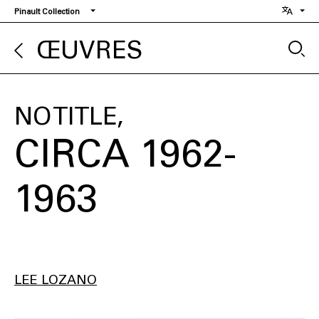
Aller
Pinault Collection
au
contenu
ŒUVRES
principal
NO TITLE
CIRCA 1962-
1963
LEE LOZANO