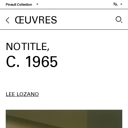
Aller
Pinault Collection
au
contenu
ŒUVRES
principal
NO TITLE
C. 1965
LEE LOZANO