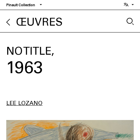
Aller
Pinault Collection
au
contenu
ŒUVRES
principal
NO TITLE
1963
LEE LOZANO