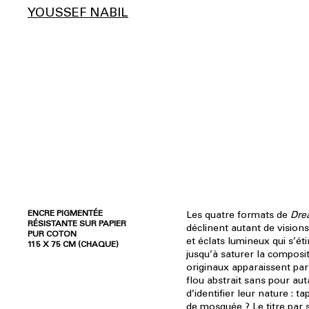
YOUSSEF NABIL
ENCRE PIGMENTÉE
Les quatre formats de
Dre
RÉSISTANTE SUR PAPIER
déclinent autant de visions
PUR COTON
et éclats lumineux qui s’éti
115 X 75 CM (CHAQUE)
jusqu’à saturer la composit
originaux apparaissent pa
flou abstrait sans pour au
d’identifier leur nature : ta
de mosquée ? Le titre par s