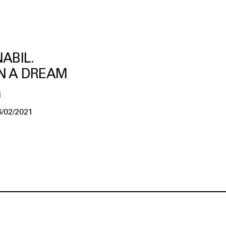
ABIL.
N A DREAM
i
6/02/2021