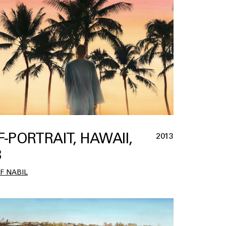
F-PORTRAIT, HAWAII,
2013
3
F NABIL