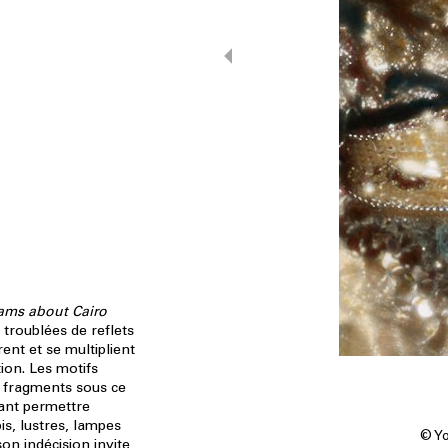
ams about Cairo
 troublées de reflets
rent et se multiplient
ion. Les motifs
r fragments sous ce
tant permettre
pis, lustres, lampes
© Yo
on indécision invite