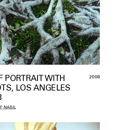
F PORTRAIT WITH
2008
TS, LOS ANGELES
8
F NABIL