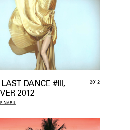
 LAST DANCE #III,
2012
VER 2012
F NABIL