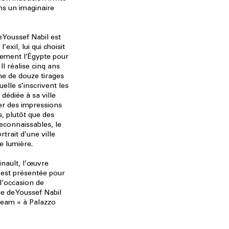
ns un imaginaire
 Youssef Nabil est
exil, lui qui choisit
ivement l’Égypte pour
Il réalise cinq ans
me de douze tirages
elle s’inscrivent les
dédiée à sa ville
er des impressions
s, plutôt que des
reconnaissables, le
trait d’une ville
e lumière.
inault, l’œuvre
est présentée pour
 l’occasion de
e de Youssef Nabil
ream » à Palazzo