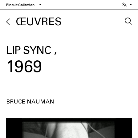
Aller
Pinault Collection
au
contenu
ŒUVRES
principal
LIP SYNC
1969
BRUCE NAUMAN