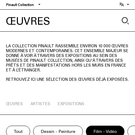
Aller
Pinault Collection
au
contenu
ŒUVRES
principal
LA COLLECTION PINAULT RASSEMBLE ENVIRON 10 000 ŒUVRES
MODERNES ET CONTEMPORAINES. CET ENSEMBLE MAJEUR SE
DONNE À VOIR À TRAVERS DES EXPOSITIONS AU SEIN DES
MUSÉES DE PINAULT COLLECTION, AINSI QU'À TRAVERS DES
PRÊTS ET DES MANIFESTATIONS HORS LES MURS EN FRANCE
ET À L’ÉTRANGER.
RETROUVEZ ICI UNE SÉLECTION DES ŒUVRES DÉJÀ EXPOSÉES.
ŒUVRES
ARTISTES
EXPOSITIONS
Tout
Dessin - Peinture
Film - Vidéo