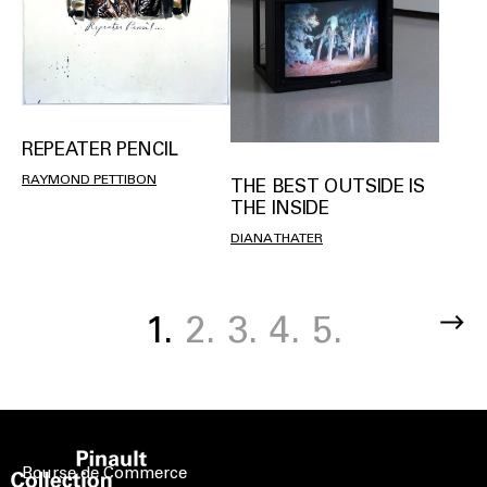
REPEATER PENCIL
RAYMOND PETTIBON
THE BEST OUTSIDE IS
THE INSIDE
DIANA THATER
Current
1.
Page
2.
Page
3.
Page
4.
Page
5.
Pagination
page
Bourse de Commerce