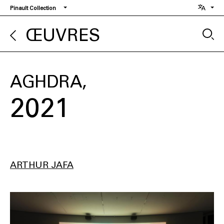
Aller
Pinault Collection
au
contenu
ŒUVRES
principal
AGHDRA
2021
ARTHUR JAFA