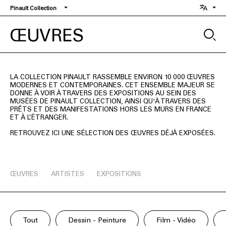
Aller
Pinault Collection
au
contenu
ŒUVRES
principal
LA COLLECTION PINAULT RASSEMBLE ENVIRON 10 000 ŒUVRES
MODERNES ET CONTEMPORAINES. CET ENSEMBLE MAJEUR SE
DONNE À VOIR À TRAVERS DES EXPOSITIONS AU SEIN DES
MUSÉES DE PINAULT COLLECTION, AINSI QU'À TRAVERS DES
PRÊTS ET DES MANIFESTATIONS HORS LES MURS EN FRANCE
ET À L’ÉTRANGER.
RETROUVEZ ICI UNE SÉLECTION DES ŒUVRES DÉJÀ EXPOSÉES.
ŒUVRES
ARTISTES
EXPOSITIONS
Tout
Dessin - Peinture
Film - Vidéo