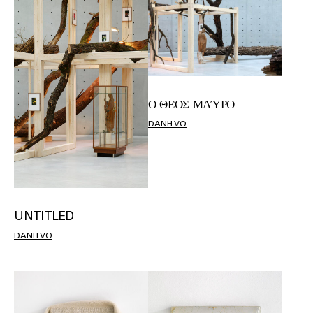
Ο ΘΕΌΣ ΜΑΎΡΟ
DANH VO
UNTITLED
DANH VO