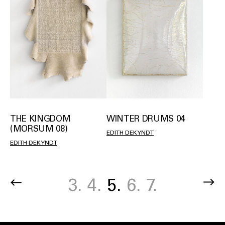
THE KINGDOM
WINTER DRUMS 04
(MORSUM 08)
EDITH DEKYNDT
EDITH DEKYNDT
Page
3.
Page
4.
Current
5.
Page
6.
Page
7.
Pagination
page