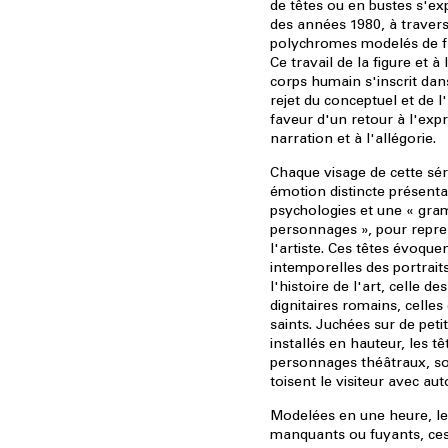
de têtes ou en bustes s'ex
des années 1980, à travers
polychromes modelés de f
Ce travail de la figure et à
corps humain s'inscrit da
rejet du conceptuel et de l
faveur d'un retour à l'exp
narration et à l'allégorie.
Chaque visage de cette sér
émotion distincte présenta
psychologies et une « gra
personnages », pour repre
l'artiste. Ces têtes évoquen
intemporelles des portrait
l'histoire de l'art, celle d
dignitaires romains, celles
saints. Juchées sur de peti
installés en hauteur, les t
personnages théâtraux, s
toisent le visiteur avec auto
Modelées en une heure, l
manquants ou fuyants, ces