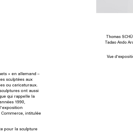
Thomas SCHÜTT
Tadao Ando Arch
Vue d'exposit
uets » en allemand –
es sculptées aux
mes ou caricaturaux.
sculptures ont aussi
que qui rappelle la
 années 1990,
l'exposition
e Commerce, intitulée
e pour la sculpture