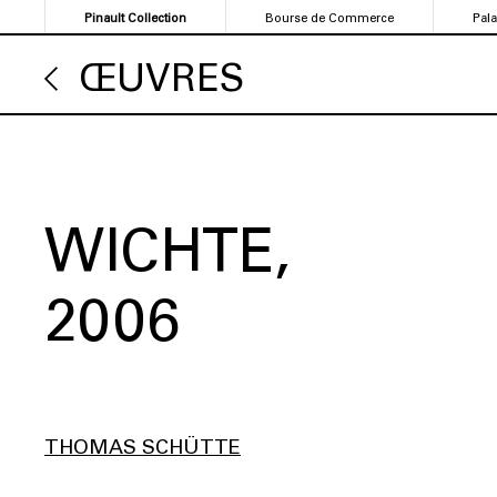
Aller
Pinault Collection
Bourse de Commerce
Pal
au
contenu
ŒUVRES
principal
WICHTE
2006
THOMAS SCHÜTTE