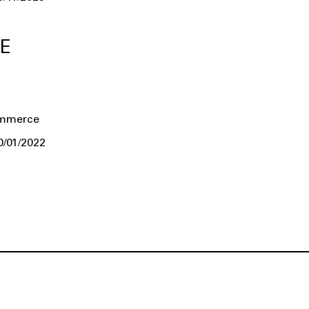
E
ommerce
0/01/2022