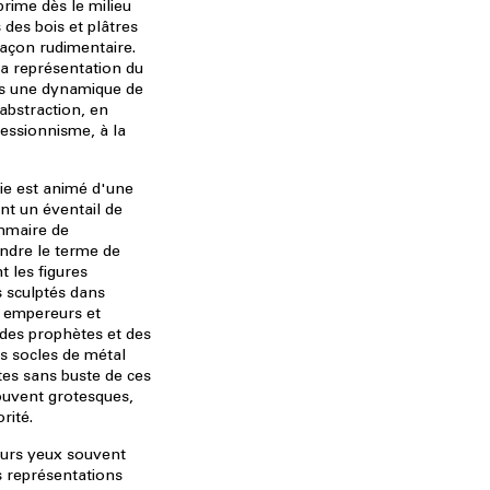
prime dès le milieu
 des bois et plâtres
açon rudimentaire.
 la représentation du
ns une dynamique de
'abstraction, en
ressionnisme, à la
ie est animé d'une
nt un éventail de
mmaire de
ndre le terme de
t les figures
s sculptés dans
es empereurs et
 des prophètes et des
ts socles de métal
êtes sans buste de ces
ouvent grotesques,
rité.
eurs yeux souvent
 représentations