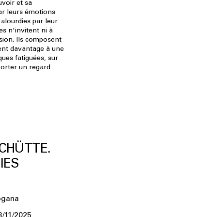
uvoir et sa
par leurs émotions
, alourdies par leur
s n'invitent ni à
sion. Ils composent
tent davantage à une
ques fatiguées, sur
 porter un regard
CHÜTTE.
IES
ogana
3/11/2025