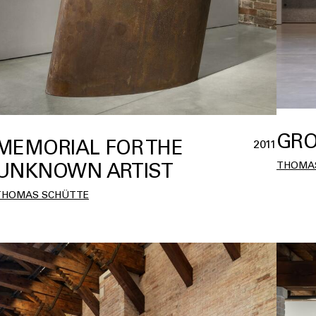
GRO
MEMORIAL FOR THE
2011
UNKNOWN ARTIST
THOMA
THOMAS SCHÜTTE