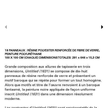
18 PANNEAUX : RÉSINE POLYESTER RENFORCÉE DE FIBRE DE VERRE,
PEINTURE POLYURÉTHANE
100 X 100 CM (CHAQUE) DIMENSIONS TOTALES: 291 × 646 × 15,3 CM
Grande composition aux allures de tapisserie en trois
dimensions,
Untitled (1631)
se compose de dix-huit
panneaux de résine renforcée de verre et présentant un
motif baroque qui se répète pour former un tout homogène.
Alors que motifs et titre de l’œuvre renvoient à un baroque
fantasmé, la peinture noire appliquée de façon uniforme
inscrit
Untitled (1631)
dans une dimension résolument
moderne.
Les contrastes d’
Untitled (1631)
sont représentatifs de la