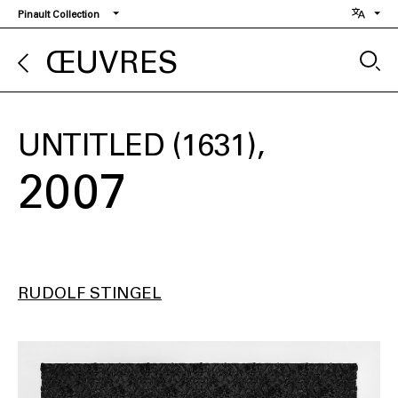
Aller
Pinault Collection
au
contenu
ŒUVRES
principal
UNTITLED (1631)
2007
RUDOLF STINGEL