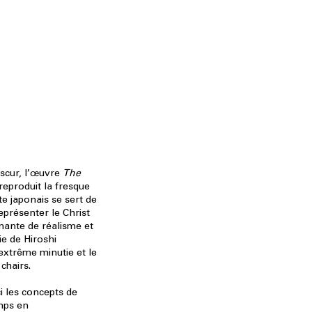
bscur, l’œuvre
The
reproduit la fresque
te japonais se sert de
présenter le Christ
nante de réalisme et
ie de Hiroshi
xtrême minutie et le
chairs.
ci les concepts de
mps en