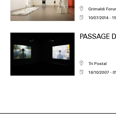
Grimaldi For
10/07/2014
15
PASSAGE D
Tri Postal
16/10/2007
0