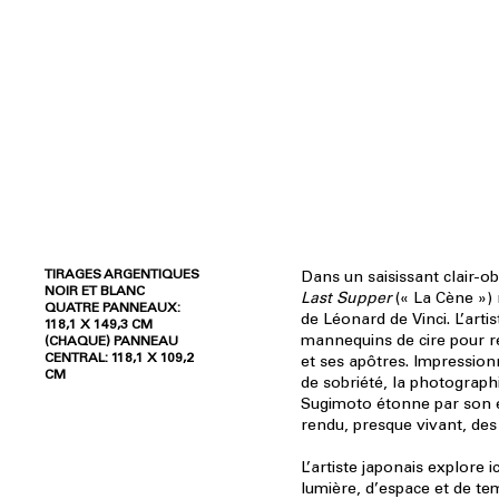
TIRAGES ARGENTIQUES
Dans un saisissant clair-o
NOIR ET BLANC
Last Supper
(« La Cène ») 
QUATRE PANNEAUX:
de Léonard de Vinci. L’artis
118,1 X 149,3 CM
mannequins de cire pour re
(CHAQUE) PANNEAU
CENTRAL: 118,1 X 109,2
et ses apôtres. Impression
CM
de sobriété, la photograph
Sugimoto étonne par son e
rendu, presque vivant, des 
L’artiste japonais explore i
lumière, d’espace et de te