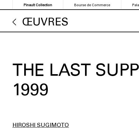
Aller
Pinault Collection
Bourse de Commerce
Pal
au
contenu
ŒUVRES
principal
THE LAST SUP
1999
HIROSHI SUGIMOTO