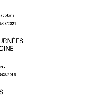
Jacobins
9/08/2021
OURNÉES
OINE
nec
8/09/2016
S