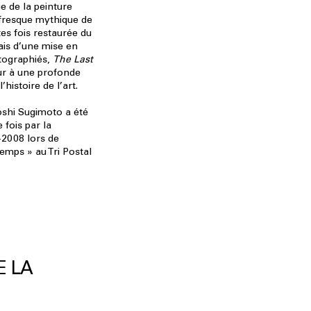
ge de la peinture
a fresque mythique de
s fois restaurée du
biais d’une mise en
tographiés,
The Last
ur à une profonde
’histoire de l’art.
oshi Sugimoto a été
 fois par la
-2008 lors de
Temps » au Tri Postal
E LA