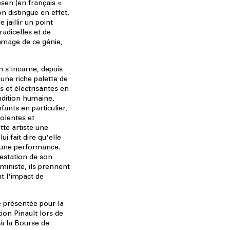
sen (en français «
on distingue en effet,
 jaillir un point
radicelles et de
ramage de ce génie,
 s'incarne, depuis
 une riche palette de
s et électrisantes en
ndition humaine,
ants en particulier,
iolentes et
ette artiste une
lui fait dire qu'elle
t une performance.
estation de son
ministe, ils prennent
t l'impact de
présentée pour la
tion Pinault lors de
 à la Bourse de