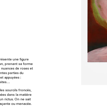
présente une figure
lan, prenant sa forme
 nuances de roses et
ntes parties du
s et appuyées :
rbites…
les sourcils froncés,
ées dans la matière
un rictus. On ne sait
enaçante ou menacée.