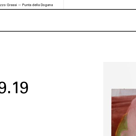
azzo Grassi — Punta della Dogana
9.19