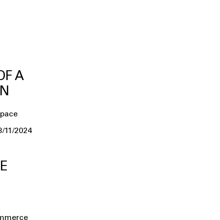
OF A
ON
pace
3/11/2024
E
ommerce