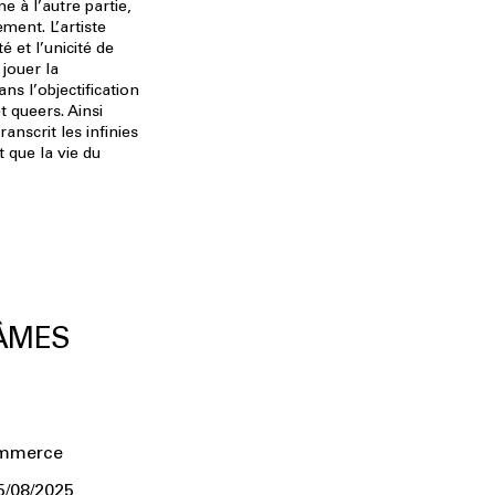
ne à l’autre partie,
ement. L’artiste
é et l’unicité de
 jouer la
ns l’objectification
t queers. Ainsi
nscrit les infinies
t que la vie du
 ÂMES
ommerce
5/08/2025