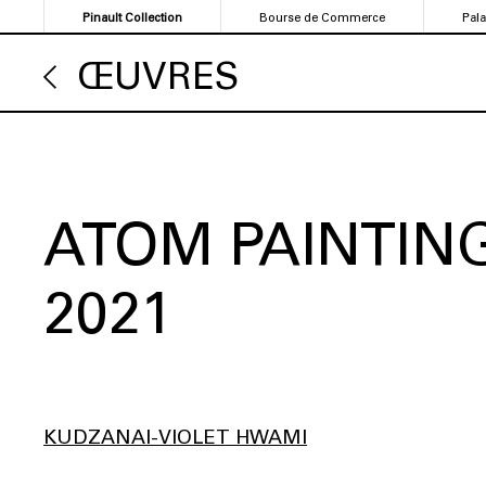
Aller
Pinault Collection
Bourse de Commerce
Pal
au
contenu
ŒUVRES
principal
ATOM PAINTING
2021
KUDZANAI-VIOLET HWAMI