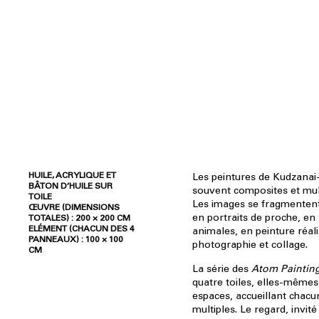
HUILE, ACRYLIQUE ET
Les peintures de Kudzanai
BÂTON D’HUILE SUR
souvent composites et mul
TOILE
Les images se fragmentent
ŒUVRE (DIMENSIONS
en portraits de proche, en
TOTALES) : 200 × 200 CM
ELÉMENT (CHACUN DES 4
animales, en peinture réali
PANNEAUX) : 100 × 100
photographie et collage.
CM
La série des
Atom Paintin
quatre toiles, elles-mêmes
espaces, accueillant chacun
multiples. Le regard, invité