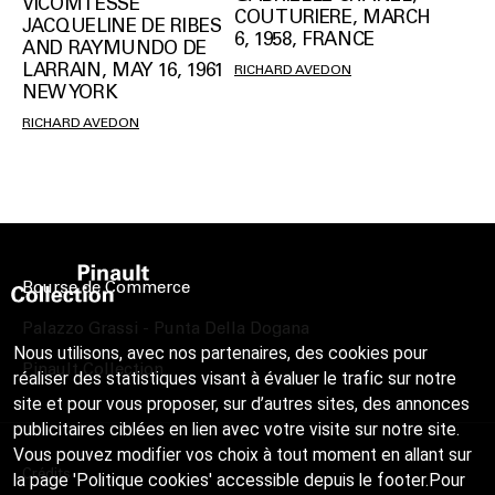
VICOMTESSE
COUTURIERE, MARCH
JACQUELINE DE RIBES
6, 1958, FRANCE
AND RAYMUNDO DE
LARRAIN, MAY 16, 1961
RICHARD AVEDON
NEW YORK
RICHARD AVEDON
Bourse de Commerce
Palazzo Grassi - Punta Della Dogana
Nous utilisons, avec nos partenaires, des cookies pour
Pinault Collection
réaliser des statistiques visant à évaluer le trafic sur notre
site et pour vous proposer, sur d’autres sites, des annonces
publicitaires ciblées en lien avec votre visite sur notre site.
Vous pouvez modifier vos choix à tout moment en allant sur
Crédits
la page 'Politique cookies' accessible depuis le footer.Pour