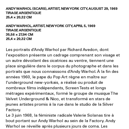
ANDY WARHOL (SCARS), ARTIST, NEW YORK CITY, AUGUST 29, 1969
TIRAGE ARGENTIQUE
25,4 × 20,32 CM
ANDY WARHOL, ARTIST, NEW YORK CITY, APRIL 5, 1969
TIRAGE ARGENTIQUE
35,56 × 27,94 CM
25,4 × 20,32 CM
Les portraits d’Andy Warhol par Richard Avedon, dont
l’exposition présente un cadrage comprenant son visage et
un autre dévoilant des cicatrices au ventre, tiennent une
place singulière dans le corpus du photographe et dans les
portraits que nous connaissons d’Andy Warhol. À la fin des
années 1960, le pape du Pop Art règne en maître sur
l’underground new-yorkais, a réalisé ou produit de
nombreux films indépendants, Screen Tests et longs
métrages expérimentaux, formé le groupe de musique The
Velvet Underground & Nico, et transformé en stars de
jeunes artistes promis à la rue dans le studio de la Silver
Factory.
Le 3 juin 1968, la féministe radicale Valerie Solanas tire à
bout portant sur Andy Warhol au sein de la Factory. Andy
Warhol se réveille après plusieurs jours de coma. Les