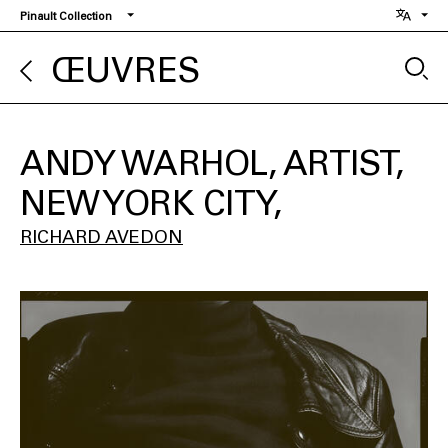
Aller
Pinault Collection
au
contenu
ŒUVRES
principal
ANDY WARHOL, ARTIST,
NEW YORK CITY
RICHARD AVEDON