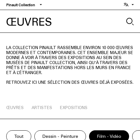
Aller
Pinault Collection
au
contenu
ŒUVRES
principal
LA COLLECTION PINAULT RASSEMBLE ENVIRON 10 000 ŒUVRES
MODERNES ET CONTEMPORAINES. CET ENSEMBLE MAJEUR SE
DONNE À VOIR À TRAVERS DES EXPOSITIONS AU SEIN DES
MUSÉES DE PINAULT COLLECTION, AINSI QU'À TRAVERS DES
PRÊTS ET DES MANIFESTATIONS HORS LES MURS EN FRANCE
ET À L’ÉTRANGER.
RETROUVEZ ICI UNE SÉLECTION DES ŒUVRES DÉJÀ EXPOSÉES.
ŒUVRES
ARTISTES
EXPOSITIONS
Tout
Dessin - Peinture
Film - Vidéo