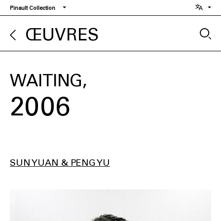
Aller
Pinault Collection
au
contenu
ŒUVRES
principal
WAITING
2006
SUN YUAN & PENG YU