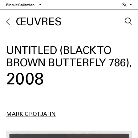
Aller
Pinault Collection
au
contenu
ŒUVRES
principal
UNTITLED (BLACK TO
BROWN BUTTERFLY 786)
2008
MARK GROTJAHN