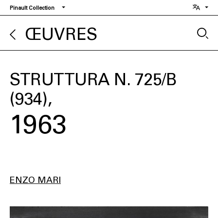
Aller
Pinault Collection
au
contenu
ŒUVRES
principal
STRUTTURA N. 725/B
(934)
1963
ENZO MARI