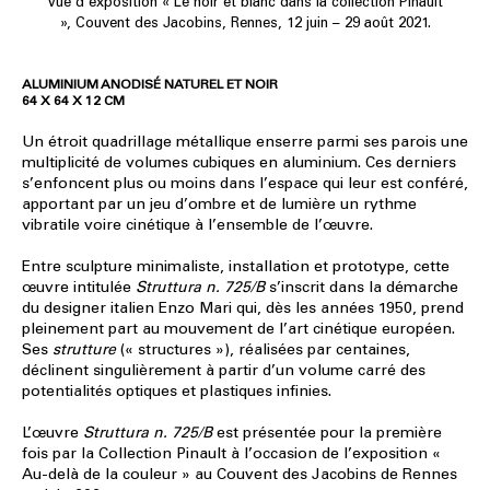
Vue d’exposition « Le noir et blanc dans la collection Pinault
», Couvent des Jacobins, Rennes, 12 juin – 29 août 2021.
ALUMINIUM ANODISÉ NATUREL ET NOIR
64 X 64 X 12 CM
Un étroit quadrillage métallique enserre parmi ses parois une
multiplicité de volumes cubiques en aluminium. Ces derniers
s’enfoncent plus ou moins dans l’espace qui leur est conféré,
apportant par un jeu d’ombre et de lumière un rythme
vibratile voire cinétique à l’ensemble de l’œuvre.
Entre sculpture minimaliste, installation et prototype, cette
œuvre intitulée
Struttura n. 725/B
s’inscrit dans la démarche
du designer italien Enzo Mari qui, dès les années 1950, prend
pleinement part au mouvement de l’art cinétique européen.
Ses
strutture
(« structures »), réalisées par centaines,
déclinent singulièrement à partir d’un volume carré des
potentialités optiques et plastiques infinies.
L’œuvre
Struttura n. 725/B
est présentée pour la première
fois par la Collection Pinault à l’occasion de l’exposition «
Au-delà de la couleur » au Couvent des Jacobins de Rennes