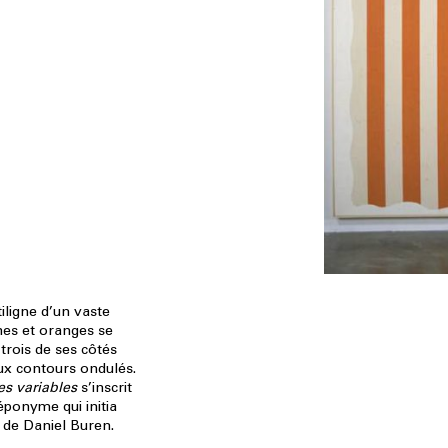
iligne d’un vaste
hes et oranges se
trois de ses côtés
ux contours ondulés.
es variables
s’inscrit
éponyme qui initia
e de Daniel Buren.