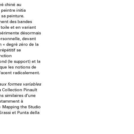
ayé chiné au
peintre initia
sa peinture.
ment des bandes
toile et en variant
expérimente désormais
ersonnelle, devant
un « degré zéro de la
répétitif se
nction
nd (le support) et la
 que les notions de
facent radicalement.
aux formes variables
 Collection Pinault
ns similaires d’une
notamment à
 « Mapping the Studio
Grassi et Punta della