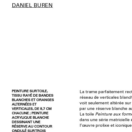
DANIEL BUREN
PEINTURE SUR TOILE,
La trame parfaitement rect
TISSU RAYÉ DE BANDES
réseau de verticales blanc
BLANCHES ET ORANGES
voit seulement altérée sur 
ALTERNÉES ET
par une réserve blanche a
VERTICALES, DE 8,7 CM
CHACUNE ; PEINTURE
La toile
Peinture aux form
ACRYLIQUE BLANCHE
dans une série matricielle 
DESSINANT UNE
l’œuvre prolixe et iconiqu
RÉSERVE AU CONTOUR
ONDULÉ SUR TROIS