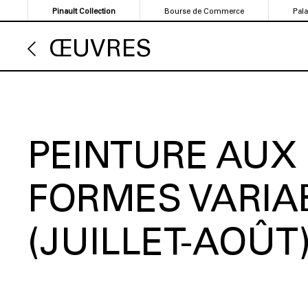
Aller
Pinault Collection
Bourse de Commerce
Pal
au
contenu
ŒUVRES
principal
PEINTURE AUX
FORMES VARIA
(JUILLET-AOÛT)