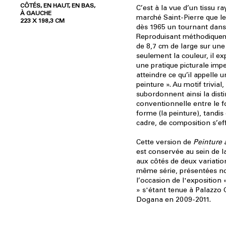
CÔTÉS, EN HAUT, EN BAS,
C’est à la vue d’un tissu r
À GAUCHE
marché Saint-Pierre que le 
223 X 198,3 CM
dès 1965 un tournant dans 
Reproduisant méthodique
de 8,7 cm de large sur une 
seulement la couleur, il 
une pratique picturale imp
atteindre ce qu’il appelle 
peinture ». Au motif trivial, 
subordonnent ainsi la disti
conventionnelle entre le fo
forme (la peinture), tandis
cadre, de composition s’ef
Cette version de
Peinture 
est conservée au sein de la
aux côtés de deux variatio
même série, présentées 
l’occasion de l'exposition
» s'étant tenue à Palazzo 
Dogana en 2009-2011.