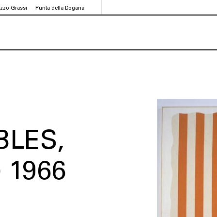
azzo Grassi — Punta della Dogana
BLES
 1966