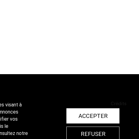
Crédits
es visant à
 annonces
ACCEPTER
ifier vos
is le
REFUSER
onsultez notre