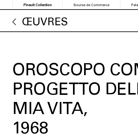
Aller
Pinault Collection
Bourse de Commerce
Pal
au
contenu
ŒUVRES
principal
OROSCOPO CO
PROGETTO DEL
MIA VITA
1968