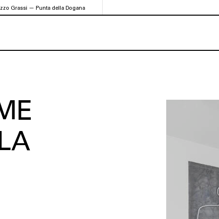
azzo Grassi — Punta della Dogana
ME
LA