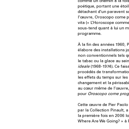
comme un chemin à la fois
poétique, portant une étoil
détachant d’un paravent so
l’œuvre, Oroscopo come p
vita (« L’Horoscope comme 
sous-tend quant à lui un m
programme.
À la fin des années 1960, P
élabore des installations 
non conventionnels tels qu
le tabac ou la glace au sei
ideale
(1968-1974). Ce faisa
procédés de transformatio
les effets du temps sur les
changement et la périssabil
au cœur même de l’œuvre,
pour
Oroscopo come proge
Cette œuvre de Pier Paolo
par la Collection Pinault, 
la première fois en 2006 lo
Where Are We Going? » à P