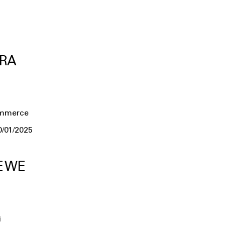
ERA
ommerce
0/01/2025
E WE
i