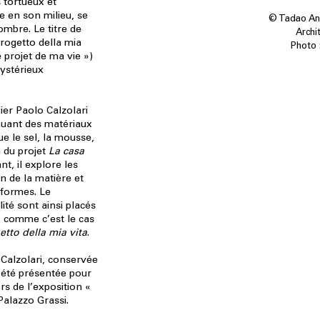
 tortueux et
e en son milieu, se
© Tadao And
mbre. Le titre de
Archi
rogetto della mia
Photo :
projet de ma vie »)
ystérieux
ier Paolo Calzolari
jouant des matériaux
e le sel, la mousse,
n du projet
La casa
nt, il explore les
n de la matière et
 formes. Le
ité sont ainsi placés
 comme c’est le cas
tto della mia vita
.
 Calzolari, conservée
a été présentée pour
rs de l’exposition «
alazzo Grassi.