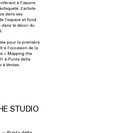
conférant à l’œuvre
chiqueté. L’artiste
ce dans ses
 de l’espace et fond
e dans le décor du
é.
tée pour la première
lt à l’occasion de la
ve « Mapping the
1 à Punta della
 à Venise.
HE STUDIO
 — Punta della