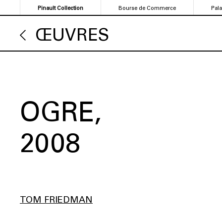
Aller
Pinault Collection
Bourse de Commerce
Pal
au
contenu
ŒUVRES
principal
OGRE
2008
TOM FRIEDMAN