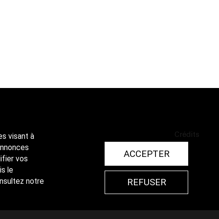
Crédits
es visant à
 annonces
ACCEPTER
ifier vos
is le
REFUSER
onsultez notre