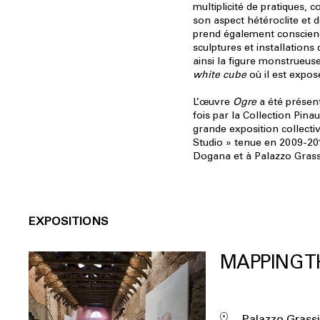
multiplicité de pratiques, 
son aspect hétéroclite et dé
prend également conscien
sculptures et installations
ainsi la figure monstrueus
white cube
où il est expos
L’œuvre
Ogre
a été présen
fois par la Collection Pinau
grande exposition collecti
Studio » tenue en 2009-201
Dogana et à Palazzo Grassi
EXPOSITIONS
MAPPING T
Palazzo Grassi