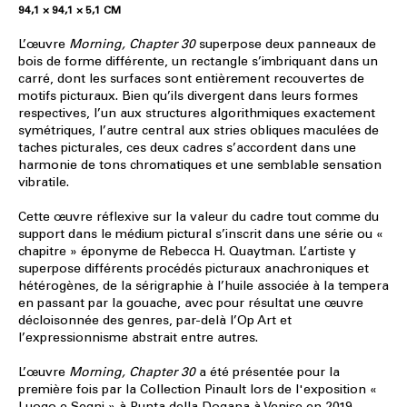
94,1 × 94,1 × 5,1 CM
L’œuvre
Morning, Chapter 30
superpose deux panneaux de
bois de forme différente, un rectangle s’imbriquant dans un
carré, dont les surfaces sont entièrement recouvertes de
motifs picturaux. Bien qu’ils divergent dans leurs formes
respectives, l’un aux structures algorithmiques exactement
symétriques, l’autre central aux stries obliques maculées de
taches picturales, ces deux cadres s’accordent dans une
harmonie de tons chromatiques et une semblable sensation
vibratile.
Cette œuvre réflexive sur la valeur du cadre tout comme du
support dans le médium pictural s’inscrit dans une série ou «
chapitre » éponyme de Rebecca H. Quaytman. L’artiste y
superpose différents procédés picturaux anachroniques et
hétérogènes, de la sérigraphie à l’huile associée à la tempera
en passant par la gouache, avec pour résultat une œuvre
décloisonnée des genres, par-delà l’Op Art et
l’expressionnisme abstrait entre autres.
L’œuvre
Morning, Chapter 30
a été présentée pour la
première fois par la Collection Pinault lors de l'exposition «
Luogo e Segni » à Punta della Dogana à Venise en 2019.