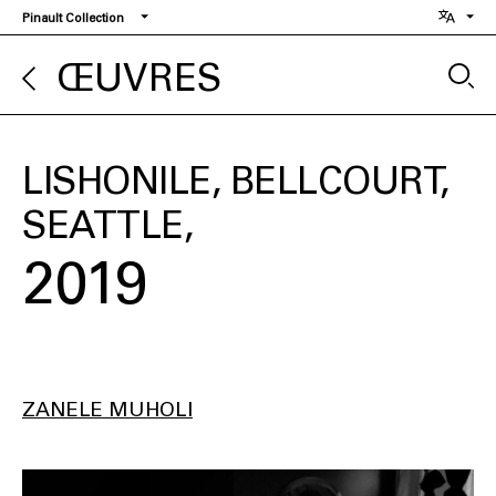
Aller
Pinault Collection
au
contenu
ŒUVRES
principal
LISHONILE, BELLCOURT,
SEATTLE
2019
ZANELE MUHOLI