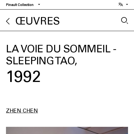
Aller
Pinault Collection
au
contenu
ŒUVRES
principal
LA VOIE DU SOMMEIL -
SLEEPING TAO
1992
ZHEN CHEN