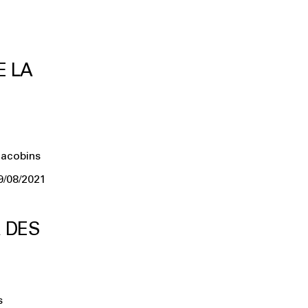
E LA
Jacobins
9/08/2021
R DES
s