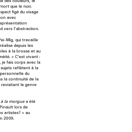
e des couleurs, le
mort que le noir.
spect figé du visage
ion avec
 représentation
nd vers l’abstraction.
i-Mig, qui travaille
réalise depuis les
les à la brosse et au
néité. « C’est vivant :
, je fais corps avec la
sujets reflètent à la
e personnelle du
ans la continuité de la
 revisitant le genre
t à la morgue
a été
Pinault lors de
es artistes? » au
en 2009.