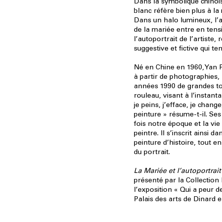
Dans la symbolique chinois
blanc réfère bien plus à la 
Dans un halo lumineux, l’a
de la mariée entre en tens
l’autoportrait de l’artiste,
suggestive et fictive qui te
Né en Chine en 1960, Yan Pe
à partir de photographies, 
années 1990 de grandes toi
rouleau, visant à l’instanta
je peins, j’efface, je change
peinture » résume-t-il. Ses 
fois notre époque et la vi
peintre. Il s’inscrit ainsi d
peinture d’histoire, tout en
du portrait.
La Mariée et l’autoportrai
présenté par la Collection 
l’exposition « Qui a peur d
Palais des arts de Dinard 