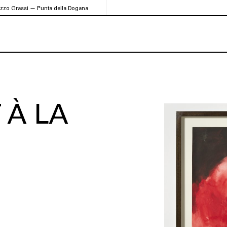
azzo Grassi — Punta della Dogana
 À LA