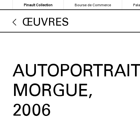
Aller
Pinault Collection
Bourse de Commerce
Pal
au
contenu
ŒUVRES
principal
AUTOPORTRAIT
MORGUE
2006