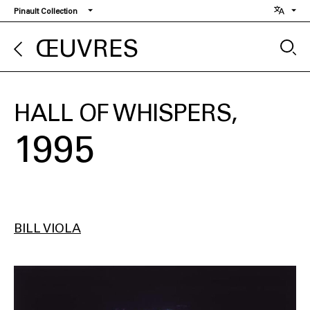
Aller
Pinault Collection
au
contenu
ŒUVRES
principal
HALL OF WHISPERS
1995
BILL VIOLA