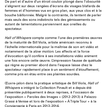
De part et d’autre d’un étroit couloir plongé dans l’obscurité
s’alignent sur deux rangées d’écrans dix visages blafards de
femmes et d’hommes vus en gros plan, aux yeux clos et à la
bouche bâillonnée. Malgré la contrainte, ils tentent de parler
mais seuls des sons indistincts tels des gémissements ou
autant de lamentations parviennent aux oreilles du
spectateur.
Hall of Whispers
compte comme l’une des premières œuvres
de la maturité de Bill Viola, artiste américain reconnu à
l’échelle internationale pour la maîtrise de son art vidéo et
notamment de la
slow motion
. Les affects et la force
d’évocation qu’il confère à ses installations vidéo animent
une fois encore cette œuvre. L’impression fausse de quiétude
qui règne au premier abord dans l’espace laisse chez le
spectateur rapidement place à un sentiment d’étouffement,
comme pris en étau entre ces plaintes sourdes.
Œuvre-jalon dans la pratique artistique de Bill Viola,
Hall of
Whispers
a intégré la Collection Pinault et a depuis été
présentée publiquement à deux reprises, à l’occasion de
l’exposition « Paroles des Images » (2012-2013) à Palazzo
Grassi à Venise et lors de l’exposition « À Triple Tour » à la
Conciergerie à Paris en 2013-2014.