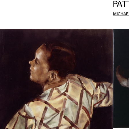
PAT
MICHAË