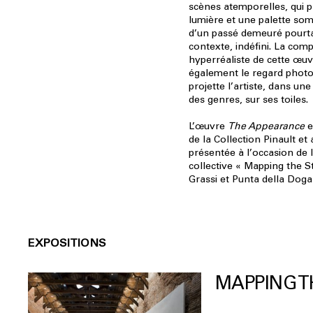
scènes atemporelles, qui p
lumière et une palette som
d’un passé demeuré pourta
contexte, indéfini. La comp
hyperréaliste de cette œuv
également le regard phot
projette l’artiste, dans un
des genres, sur ses toiles.
L’œuvre
The Appearance
e
de la Collection Pinault e
présentée à l’occasion de 
collective « Mapping the S
Grassi et Punta della Doga
EXPOSITIONS
MAPPING T