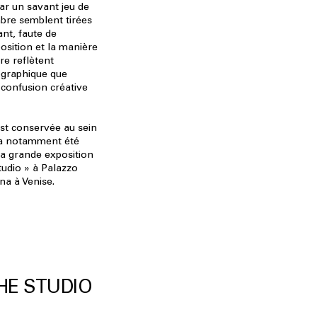
ar un savant jeu de
bre semblent tirées
nt, faute de
osition et la manière
re reflètent
ographique que
e confusion créative
st conservée au sein
t a notamment été
la grande exposition
tudio » à Palazzo
na à Venise.
HE STUDIO