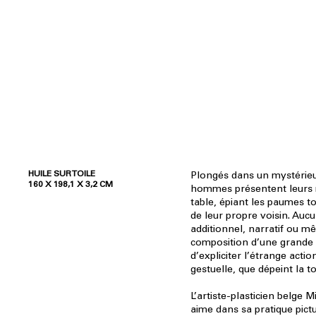
HUILE SUR TOILE
Plongés dans un mystérieux
160 X 198,1 X 3,2 CM
hommes présentent leurs 
table, épiant les paumes to
de leur propre voisin. Auc
additionnel, narratif ou mê
composition d’une grande 
d’expliciter l’étrange actio
gestuelle, que dépeint la t
L’artiste-plasticien belge
M
aime dans sa pratique pict