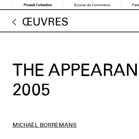
Aller
Pinault Collection
Bourse de Commerce
Pal
au
contenu
ŒUVRES
principal
THE APPEARAN
2005
MICHAËL BORREMANS