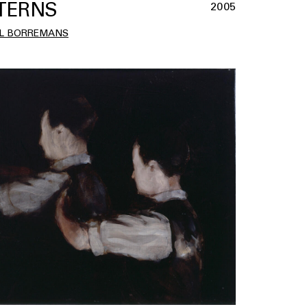
TERNS
2005
L BORREMANS